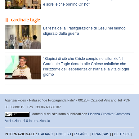
e sorelle che portino Cristo”
cardinale tagle
La festa della Trasfigurazione di Gesù nel mondo
sfigurato dalla guerra
“Stupirsi di ciò che Cristo compie nel silenzio”. Il
Cardinale Tagle ricorda alle Chiese asiatiche che
l’orizzonte dell’esperienza cristiana è la vita di ogni
giorno
Agenzia Fides - Palazzo “de Propaganda Fide” - 00120 - Città del Vaticano Tel. +39-
06-69880115 - Fax +39-06-69880107
I contenuti del sito sono pubblicati con
Licenza Creative Commons
Attribuzione 4.0 Internazionale
INTERNAZIONALE :
ITALIANO
|
ENGLISH
|
ESPAÑOL
|
FRANÇAIS
| |
DEUTSCH
|