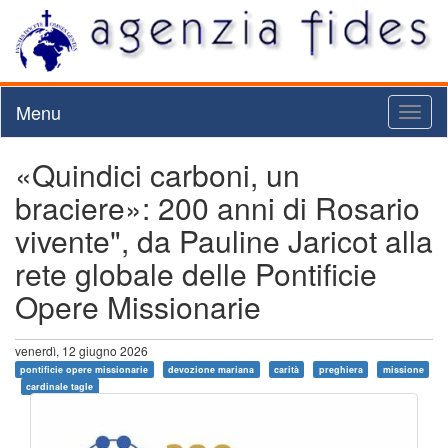
Menu
Toggl
naviga
«Quindici carboni, un
braciere»: 200 anni di Rosario
vivente", da Pauline Jaricot alla
rete globale delle Pontificie
Opere Missionarie
venerdì, 12 giugno 2026
pontificie opere missionarie
devozione mariana
carità
preghiera
missione
cardinale tagle