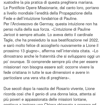
xustodire la pia pratica di questa preghiera mariana.
Le Pontificie Opere Missionarie, dal canto loro, portano
a livello mondiale l’eredità della Propagazione della
Fede e dell’intuizione fondatrice di Pauline.
Per l’Arcivescovo de Germay, questa intuizione non ha
perso nulla della sua forza. «L’intuizione di Pauline
Jaricot è sempre attuale. Lo aveva detto il cardinale
Tagle, che ha presieduto la sua beatificazione nel 2022,
e sarò molto felice di accoglierlo nuovamente a Lione il
prossimo 13 giugno», afferma nell’intervista citata. «Lo
dimostrano anche le fraternità che si sviluppano oggi un
po’ ovunque. Si comprende sempre più che per essere
missionari non bisogna essere soli: occorre vivere la
fede cristiana in tutte le sue dimensioni e avere in
particolare una vera vita di preghiera».
Due secoli dopo la nascita del Rosario vivente, Lione
ricorda così che il genio di una donna laica, attenta ai
più poveri e appassionata delle missioni lontane,
continua a ispirare una Chiesa chiamata a pregare ed