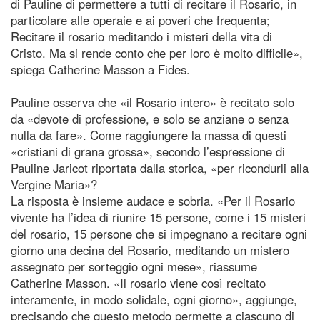
di Pauline di permettere a tutti di recitare il Rosario, in
particolare alle operaie e ai poveri che frequenta;
Recitare il rosario meditando i misteri della vita di
Cristo. Ma si rende conto che per loro è molto difficile»,
spiega Catherine Masson a Fides.
Pauline osserva che «il Rosario intero» è recitato solo
da «devote di professione, e solo se anziane o senza
nulla da fare». Come raggiungere la massa di questi
«cristiani di grana grossa», secondo l’espressione di
Pauline Jaricot riportata dalla storica, «per ricondurli alla
Vergine Maria»?
La risposta è insieme audace e sobria. «Per il Rosario
vivente ha l’idea di riunire 15 persone, come i 15 misteri
del rosario, 15 persone che si impegnano a recitare ogni
giorno una decina del Rosario, meditando un mistero
assegnato per sorteggio ogni mese», riassume
Catherine Masson. «Il rosario viene così recitato
interamente, in modo solidale, ogni giorno», aggiunge,
precisando che questo metodo permette a ciascuno di