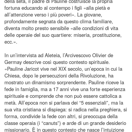
della seta, il padre di Pauline costruisce la propria
fortuna educando al contempo i figli «alla pietà e
all’attenzione verso i più poveri». La giovane,
profondamente segnata da questo clima familiare,
diventa molto presto sensibile «alle condizioni di vita
delle operaie del suo quartiere: miseria, prostituzione,
ecc.».
In un’intervista ad Aleteia, l’Arcivescovo Olivier de
Germay descrive così questo contesto spirituale.
«Pauline Jaricot vive nel XIX secolo, un’epoca in cui la
Chiesa, dopo le persecuzioni della Rivoluzione, ha
mostrato un dinamismo sorprendente. Pauline riceve la
fede in famiglia, ma a 17 anni vive una forte esperienza
spirituale e comprende che non può essere cattolica a
metà. All’epoca non si parlava dei “5 essenziali”, ma la
sua vita cristiana si dispiega: si radica nella preghiera, si
forma, condivide la fede con altri, si preoccupa della
classe operaia (i “canuts”) e arde di un grande desiderio
missionario. È in questo contesto che nasce l’intuizione