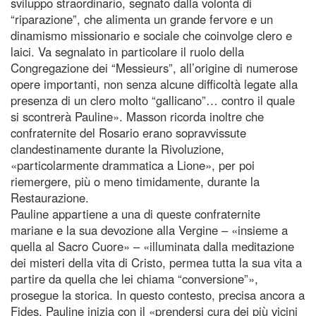
sviluppo straordinario, segnato dalla volontà di
“riparazione”, che alimenta un grande fervore e un
dinamismo missionario e sociale che coinvolge clero e
laici. Va segnalato in particolare il ruolo della
Congregazione dei “Messieurs”, all’origine di numerose
opere importanti, non senza alcune difficoltà legate alla
presenza di un clero molto “gallicano”… contro il quale
si scontrerà Pauline». Masson ricorda inoltre che
confraternite del Rosario erano sopravvissute
clandestinamente durante la Rivoluzione,
«particolarmente drammatica a Lione», per poi
riemergere, più o meno timidamente, durante la
Restaurazione.
Pauline appartiene a una di queste confraternite
mariane e la sua devozione alla Vergine – «insieme a
quella al Sacro Cuore» – «illuminata dalla meditazione
dei misteri della vita di Cristo, permea tutta la sua vita a
partire da quella che lei chiama “conversione”»,
prosegue la storica. In questo contesto, precisa ancora a
Fides, Pauline inizia con il «prendersi cura dei più vicini