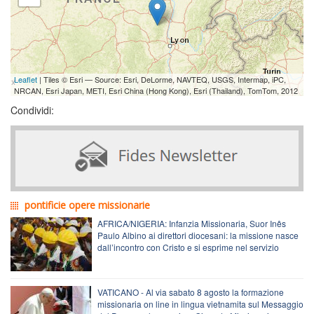
Leaflet
| Tiles © Esri — Source: Esri, DeLorme, NAVTEQ, USGS, Intermap, iPC,
NRCAN, Esri Japan, METI, Esri China (Hong Kong), Esri (Thailand), TomTom, 2012
Condividi:
pontificie opere missionarie
AFRICA/NIGERIA: Infanzia Missionaria, Suor Inês
Paulo Albino ai direttori diocesani: la missione nasce
dall’incontro con Cristo e si esprime nel servizio
VATICANO - Al via sabato 8 agosto la formazione
missionaria on line in lingua vietnamita sul Messaggio