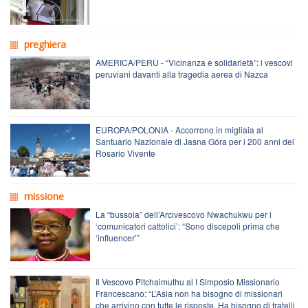
preghiera
AMERICA/PERÙ - “Vicinanza e solidarietà”: i vescovi
peruviani davanti alla tragedia aerea di Nazca
EUROPA/POLONIA - Accorrono in migliaia al
Santuario Nazionale di Jasna Góra per i 200 anni del
Rosario Vivente
missione
La “bussola” dell’Arcivescovo Nwachukwu per i
‘comunicatori cattolici’: “Sono discepoli prima che
‘influencer’”
Il Vescovo Pitchaimuthu al I Simposio Missionario
Francescano: “L’Asia non ha bisogno di missionari
che arrivino con tutte le risposte. Ha bisogno di fratelli