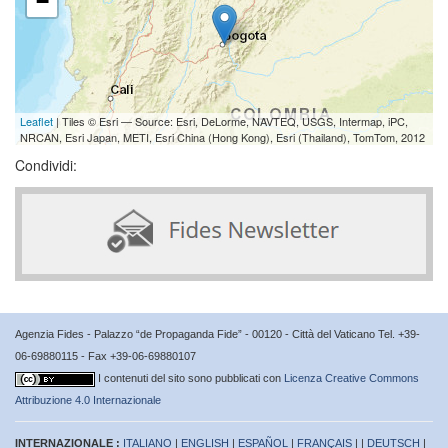
−
Leaflet
| Tiles © Esri — Source: Esri, DeLorme, NAVTEQ, USGS, Intermap, iPC,
NRCAN, Esri Japan, METI, Esri China (Hong Kong), Esri (Thailand), TomTom, 2012
Condividi:
Agenzia Fides - Palazzo “de Propaganda Fide” - 00120 - Città del Vaticano Tel. +39-
06-69880115 - Fax +39-06-69880107
I contenuti del sito sono pubblicati con
Licenza Creative Commons
Attribuzione 4.0 Internazionale
INTERNAZIONALE :
ITALIANO
|
ENGLISH
|
ESPAÑOL
|
FRANÇAIS
| |
DEUTSCH
|