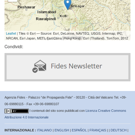
Leaflet
| Tiles © Esri — Source: Esri, DeLorme, NAVTEQ, USGS, Intermap, iPC,
NRCAN, Esri Japan, METI, Esri China (Hong Kong), Esri (Thailand), TomTom, 2012
Condividi:
Agenzia Fides - Palazzo “de Propaganda Fide” - 00120 - Città del Vaticano Tel. +39-
06-69880115 - Fax +39-06-69880107
I contenuti del sito sono pubblicati con
Licenza Creative Commons
Attribuzione 4.0 Internazionale
INTERNAZIONALE :
ITALIANO
|
ENGLISH
|
ESPAÑOL
|
FRANÇAIS
| |
DEUTSCH
|