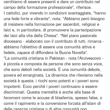
cerchiamo di essere presenti e dare un contributo nel
campo della formazione professionale", riferisce.
I cattolici, pur vivendo in condizioni svantaggiate, "hanno
una fede forte e vibrante", nota. "Abbiamo però bisogno
di insistere nella formazione per sacerdoti, religiosi e
laici e, in particolare, di promuovere la partecipazione
dei laici alla vita della Chiesa". "Nel piano pastorale
diocesano - elaborato con il contributo di tutti, rimarca -
abbiamo l'obiettivo di essere una comunità attiva e
fedele, capace di diffondere la Buona Novella".
"La comunità cristiana in Pakistan - nota l'Arcivescovo -
è piccola e composta da persone che sono senza voce,
che sono deboli nella società. È una comunità debole,
povera ed emarginata. La dinamica che rileviamo nella
società è questa: i ricchi sono potenti e i poveri sono
impotenti. Ecco perché i poveri continuano a essere
discriminati. Questa mentalità è anche alla base di
fenomeni come le accuse di blasfemia, spesso false, o
come il rapimento e la conversione forzata all'islam di
delle ragazze cristiane o di altre comunità non