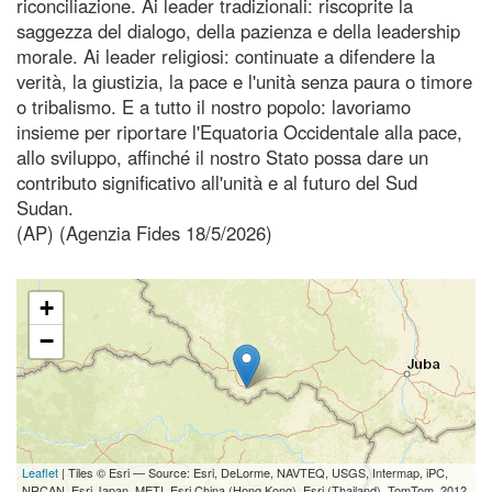
riconciliazione. Ai leader tradizionali: riscoprite la
saggezza del dialogo, della pazienza e della leadership
morale. Ai leader religiosi: continuate a difendere la
verità, la giustizia, la pace e l'unità senza paura o timore
o tribalismo. E a tutto il nostro popolo: lavoriamo
insieme per riportare l'Equatoria Occidentale alla pace,
allo sviluppo, affinché il nostro Stato possa dare un
contributo significativo all'unità e al futuro del Sud
Sudan.
(AP) (Agenzia Fides 18/5/2026)
+
−
Leaflet
| Tiles © Esri — Source: Esri, DeLorme, NAVTEQ, USGS, Intermap, iPC,
NRCAN, Esri Japan, METI, Esri China (Hong Kong), Esri (Thailand), TomTom, 2012