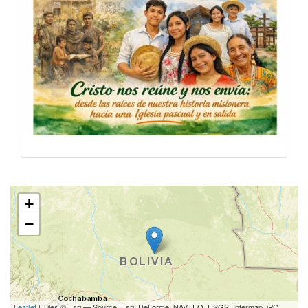
+
−
Leaflet
| Tiles © Esri — Source: Esri, DeLorme, NAVTEQ, USGS, Intermap, iPC,