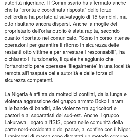
autorità nigeriane. Il Commissario ha affermato anche
che la "pronta e coordinata risposta" delle forze
dell'ordine ha portato al salvataggio di 15 bambini, ma
otto risultano ancora dispersi. Anche la moglie del
proprietario dell'orfanotrofio è stata rapita, secondo
quanto riportato nel comunicato. "Sono in corso intense
operazioni per garantire il ritorno in sicurezza delle
restanti otto vittime e per arrestare i responsabili", ha
dichiarato il funzionario, il quale ha aggiunto che
l'orfanotrofio pare operasse ‘illegalmente’ in una località
remota all'insaputa delle autorità e delle forze di
sicurezza competenti.
La Nigeria è afflitta da molteplici conflitti, dalla lunga e
violenta aggressione del gruppo armato Boko Haram
alle bande di banditi, alle violenze tra agricoltori e
pastori e ai separatisti del sud-est. Anche il gruppo
Lakurawa, legato all'ISIS, opera nelle comunità della
parte nord-occidentale del paese, al confine con il Niger.
I rapimenti di massa sono diventati un metodo comune