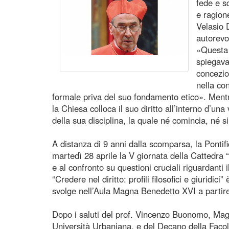
fede e sc
e ragion
Velasio 
autorevo
«Questa 
spiegava
concezio
nella co
formale priva del suo fondamento etico». Mentr
la Chiesa colloca il suo diritto all’interno d’un
della sua disciplina, la quale né comincia, né si
A distanza di 9 anni dalla scomparsa, la Pontif
martedì 28 aprile la V giornata della Cattedra 
e al confronto su questioni cruciali riguardanti i
“Credere nel diritto: profili filosofici e giuridici
svolge nell’Aula Magna Benedetto XVI a partire
Dopo i saluti del prof. Vincenzo Buonomo, Magni
Università Urbaniana, e del Decano della Facolt