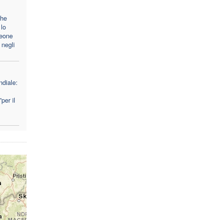
che
lo
Leone
 negli
diale:
per il