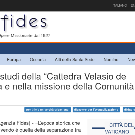
ITALIANO
EN
 Opere Missionarie dal 1927
Europa
Oceania
Atti della Santa Sede
Nomine
New
studi della “Cattedra Velasio de
ita e nella missione della Comunità
pontificia università urbaniana
dicastero per l'evangelizzazione
diritto
enzia Fides) - «L’epoca storica che
CITTÀ DEL
ivendo è quella della separazione tra
VATICANO