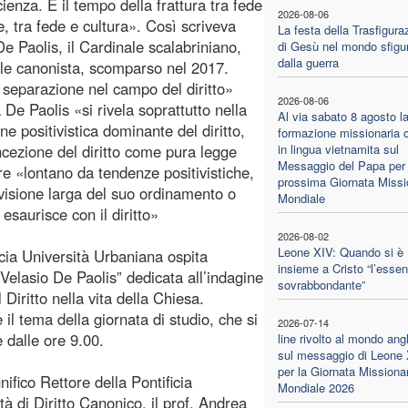
ienza. È il tempo della frattura tra fede
2026-08-06
e, tra fede e cultura». Così scriveva
La festa della Trasfigura
De Paolis, il Cardinale scalabriniano,
di Gesù nel mondo sfigu
dalla guerra
le canonista, scomparso nel 2017.
separazione nel campo del diritto»
2026-08-06
 De Paolis «si rivela soprattutto nella
Al via sabato 8 agosto l
ne positivistica dominante del diritto,
formazione missionaria o
ncezione del diritto come pura legge
in lingua vietnamita sul
Messaggio del Papa per 
e «lontano da tendenze positivistiche,
prossima Giornata Missi
a visione larga del suo ordinamento o
Mondiale
 esaurisce con il diritto»
2026-08-02
Leone XIV: Quando si è
icia Università Urbaniana ospita
insieme a Cristo “l’essen
“Velasio De Paolis” dedicata all’indagine
sovrabbondante”
l Diritto nella vita della Chiesa.
” è il tema della giornata di studio, che si
2026-07-14
 dalle ore 9.00.
line rivolto al mondo ang
sul messaggio di Leone
per la Giornata Missiona
fico Rettore della Pontificia
Mondiale 2026
à di Diritto Canonico, il prof. Andrea