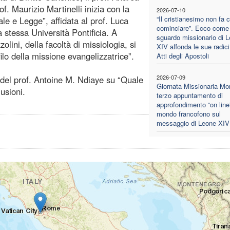
f. Maurizio Martinelli inizia con la
2026-07-10
“Il cristianesimo non fa 
le e Legge”, affidata al prof. Luca
cominciare”. Ecco come 
a stessa Università Pontificia. A
sguardo missionario di 
lini, della facoltà di missiologia, si
XIV affonda le sue radici
ilo della missione evangelizzatrice”.
Atti degli Apostoli
2026-07-09
 del prof. Antoine M. Ndiaye su “Quale
Giornata Missionaria Mon
lusioni.
terzo appuntamento di
approfondimento “on line”
mondo francofono sul
messaggio di Leone XIV