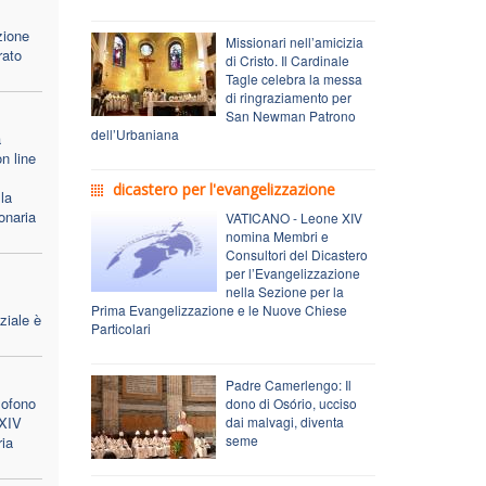
zione
Missionari nell’amicizia
rato
di Cristo. Il Cardinale
Tagle celebra la messa
di ringraziamento per
San Newman Patrono
dell’Urbaniana
a
n line
dicastero per l'evangelizzazione
la
onaria
VATICANO - Leone XIV
nomina Membri e
Consultori del Dicastero
per l’Evangelizzazione
nella Sezione per la
Prima Evangelizzazione e le Nuove Chiese
ziale è
Particolari
Padre Camerlengo: Il
lofono
dono di Osório, ucciso
 XIV
dai malvagi, diventa
seme
ria