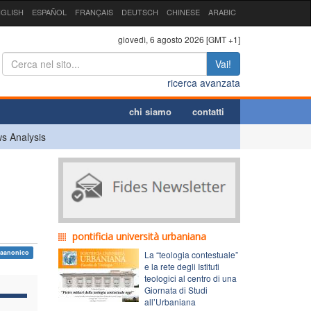
GLISH
ESPAÑOL
FRANÇAIS
DEUTSCH
CHINESE
ARABIC
giovedì, 6 agosto 2026 [GMT +1]
Vai!
ricerca avanzata
chi siamo
contatti
s Analysis
pontificia università urbaniana
 caanonico
La “teologia contestuale”
e la rete degli Istituti
teologici al centro di una
Giornata di Studi
all’Urbaniana