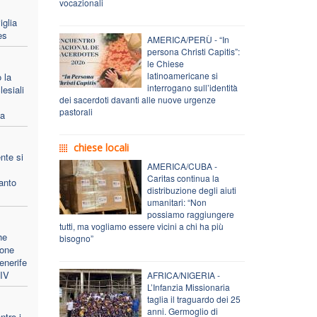
vocazionali
iglia
es
AMERICA/PERÙ - “In
persona Christi Capitis”:
le Chiese
latinoamericane si
 la
interrogano sull’identità
lesiali
dei sacerdoti davanti alle nuove urgenze
pastorali
pa
chiese locali
nte si
AMERICA/CUBA -
Caritas continua la
anto
distribuzione degli aiuti
umanitari: “Non
possiamo raggiungere
tutti, ma vogliamo essere vicini a chi ha più
he
bisogno”
ione
enerife
XIV
AFRICA/NIGERIA -
L’Infanzia Missionaria
taglia il traguardo dei 25
anni. Germoglio di
ntro i