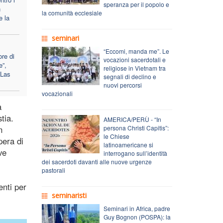
speranza per il popolo e
n
la comunità ecclesiale
e la
seminari
“Eccomi, manda me”. Le
ore di
vocazioni sacerdotali e
e”,
religiose in Vietnam tra
 Las
segnali di declino e
nuovi percorsi
vocazionali
a
tia.
AMERICA/PERÙ - “In
n
persona Christi Capitis”:
le Chiese
pera di
latinoamericane si
ve
interrogano sull’identità
dei sacerdoti davanti alle nuove urgenze
pastorali
enti per
seminaristi
Seminari in Africa, padre
Guy Bognon (POSPA): la