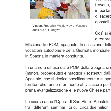
trovano,
importan
di sacerd
apostoli 
Vincent Frederick Mwakhwawa, Vescovo
ausiliare di Lilongwe
Così si 
direttor
Missionarie (POM) spagnole, in occasione della
vocazioni autoctone e della Giornata mondiale d
in Spagna in maniera congiunta.
In una nota diffusa dalle POM della Spagna si 
(minori, propedeutici e maggiori) sostenuti dall
Apostolo, che si dedica specificamente a suppor
territori che fanno riferimento al Dicastero per
prima evangelizzazione e le nuove Chiese parti
Lo scorso anno l'Opera di San Pietro Apostolo 
tra i differenti seminari, di cui circa due milioni