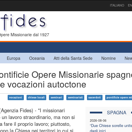
ITALIANO
EN
 Opere Missionarie dal 1927
Europa
Oceania
Atti della Santa Sede
Nomine
New
ificie Opere Missionarie spagn
le vocazioni autoctone
vocazioni
chiese locali
seminari
seminaristi
sacerdoti
pontificie opere m
Agenzia Fides) - "I missionari
SPAGNA
 un lavoro straordinario, ma non si
2026-08-06
a fare il proprio lavoro; piuttosto,
“Due Chiese sorelle unite
ono la Chiesa nei territori in cui si
dagli inizi