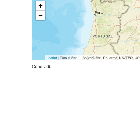
+
−
Leaflet
| Tiles © Esri — Source: Esri, DeLorme, NAVTEQ, USG
Condividi: