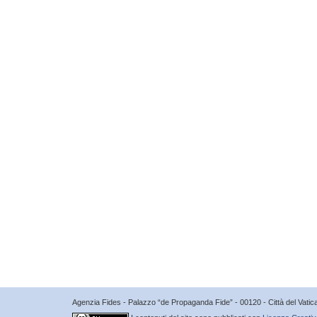
Agenzia Fides - Palazzo “de Propaganda Fide” - 00120 - Città del Vat