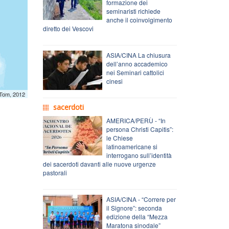
formazione dei
seminaristi richiede
anche il coinvolgimento
diretto dei Vescovi
ASIA/CINA La chiusura
dell’anno accademico
nei Seminari cattolici
cinesi
mTom, 2012
sacerdoti
AMERICA/PERÙ - “In
persona Christi Capitis”:
le Chiese
latinoamericane si
interrogano sull’identità
dei sacerdoti davanti alle nuove urgenze
pastorali
ASIA/CINA - “Correre per
il Signore”: seconda
edizione della “Mezza
Maratona sinodale”