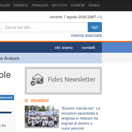
GLISH
ESPAÑOL
FRANÇAIS
DEUTSCH
CHINESE
ARABIC
venerdì, 7 agosto 2026 [GMT +1]
Vai!
ricerca avanzata
chi siamo
contatti
s Analysis
ole
issionarie
vocazioni
“Eccomi, manda me”. Le
vocazioni sacerdotali e
religiose in Vietnam tra
segnali di declino e
 fin
nuovi percorsi