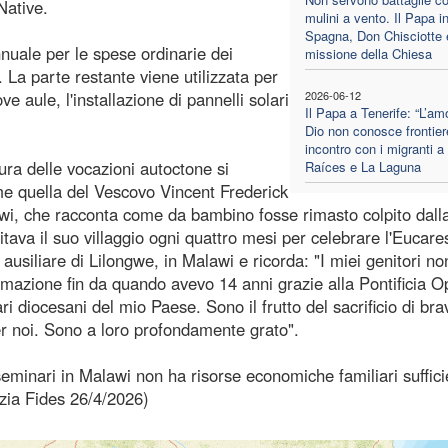
Native.
mulini a vento. Il Papa i
Spagna, Don Chisciotte 
nnuale per le spese ordinarie dei
missione della Chiesa
 La parte restante viene utilizzata per
 aule, l'installazione di pannelli solari
2026-06-12
Il Papa a Tenerife: “L’am
Dio non conosce frontier
incontro con i migranti a
ura delle vocazioni autoctone si
Raíces e La Laguna
e quella del Vescovo Vincent Frederick
i, che racconta come da bambino fosse rimasto colpito dall
itava il suo villaggio ogni quattro mesi per celebrare l'Eucares
iliare di Lilongwe, in Malawi e ricorda: "I miei genitori no
rmazione fin da quando avevo 14 anni grazie alla Pontificia O
ri diocesani del mio Paese. Sono il frutto del sacrificio di bra
r noi. Sono a loro profondamente grato".
eminari in Malawi non ha risorse economiche familiari suffici
zia Fides 26/4/2026)