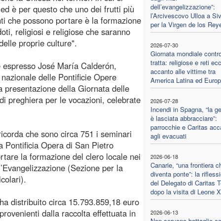
dell’evangelizzazione”:
 ed è per questo che uno dei frutti più
l’Arcivescovo Ulloa a Siv
ti che possono portare è la formazione
per la Virgen de los Rey
oti, religiosi e religiose che saranno
delle proprie culture".
2026-07-30
Giornata mondiale contro
tratta: religiose e reti ecc
è espresso José María Calderón,
accanto alle vittime tra
e nazionale delle Pontificie Opere
America Latina ed Euro
 presentazione della Giornata delle
i preghiera per le vocazioni, celebrate
2026-07-28
Incendi in Spagna, “la ge
è lasciata abbracciare”:
parrocchie e Caritas acc
ricorda che sono circa 751 i seminari
agli evacuati
a Pontificia Opera di San Pietro
tare la formazione del clero locale nei
2026-06-18
Canarie, “una frontiera c
 l’Evangelizzazione (Sezione per la
diventa ponte”: la rifless
colari).
del Delegato di Caritas T
dopo la visita di Leone 
ha distribuito circa 15.793.859,18 euro
 provenienti dalla raccolta effettuata in
2026-06-13
Non servono battaglie co