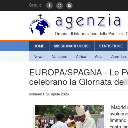
Seguici
Organo di informazione delle Pontificie
HOME
MISSIONARI UCCISI
STATISTICHE
News
Vaticano
Africa
Asia
America
EUROPA/SPAGNA - Le Pont
celebrano la Giornata del
domenica, 26 aprile 2026
Madrid (
svolgono
limitano 
costruisc