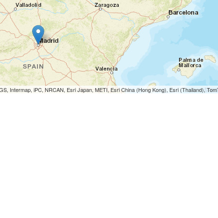
S, Intermap, iPC, NRCAN, Esri Japan, METI, Esri China (Hong Kong), Esri (Thailand), To