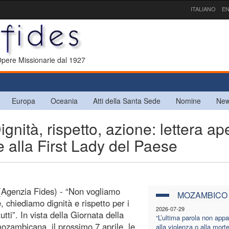
ITALIANO
EN
 Opere Missionarie dal 1927
Europa
Oceania
Atti della Santa Sede
Nomine
New
tà, rispetto, azione: lettera ap
alla First Lady del Paese
Agenzia Fides) - “Non vogliamo
MOZAMBICO
, chiediamo dignità e rispetto per i
2026-07-29
i tutti”. In vista della Giornata della
“L’ultima parola non appa
zambicana, il prossimo 7 aprile, le
alla violenza o alla mort