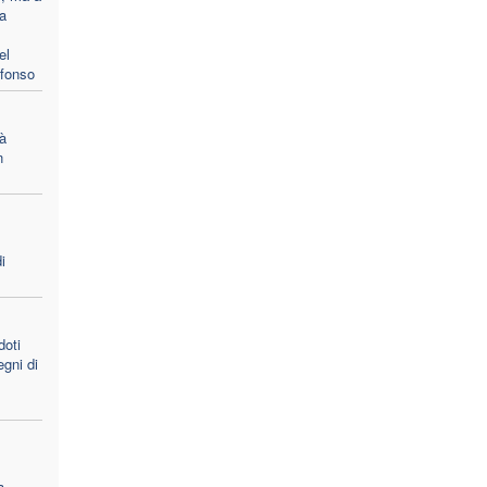
la
el
Afonso
à
n
i
doti
egni di
a