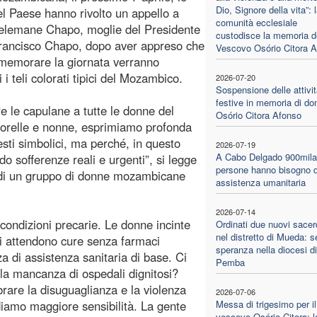
Dio, Signore della vita”: 
l Paese hanno rivolto un appello a
comunità ecclesiale
elemane Chapo, moglie del Presidente
custodisce la memoria d
rancisco Chapo, dopo aver appreso che
Vescovo Osório Citora 
memorare la giornata verranno
ti i teli colorati tipici del Mozambico.
2026-07-20
Sospensione delle attivit
festive in memoria di do
re le capulane a tutte le donne del
Osório Citora Afonso
 sorelle e nonne, esprimiamo profonda
ti simbolici, ma perché, in questo
2026-07-19
A Cabo Delgado 900mila
 sofferenze reali e urgenti”, si legge
persone hanno bisogno d
a di un gruppo di donne mozambicane
assistenza umanitaria
2026-07-14
n condizioni precarie. Le donne incinte
Ordinati due nuovi sacer
nel distretto di Mueda: s
ti attendono cure senza farmaci
speranza nella diocesi di
a di assistenza sanitaria di base. Ci
Pemba
la mancanza di ospedali dignitosi?
rare la disuguaglianza e la violenza
2026-07-06
iamo maggiore sensibilità. La gente
Messa di trigesimo per il
vescovo Osório Citora: l