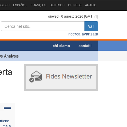
GLISH
ESPAÑOL
FRANÇAIS
DEUTSCH
CHINESE
ARABIC
giovedì, 6 agosto 2026 [GMT +1]
Vai!
ricerca avanzata
chi siamo
contatti
s Analysis
erta
rtiene
e, ma a