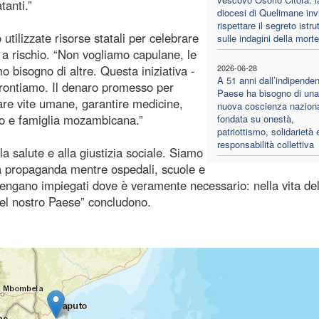
tanti.”
diocesi di Quelimane inv
rispettare il segreto istru
ilizzate risorse statali per celebrare
sulle indagini della morte
 a rischio. “Non vogliamo capulane, le
 bisogno di altre. Questa iniziativa -
2026-06-28
A 51 anni dall’indipenden
ffrontiamo. Il denaro promesso per
Paese ha bisogno di una
are vite umane, garantire medicine,
nuova coscienza naziona
ino e famiglia mozambicana.”
fondata su onestà,
patriottismo, solidarietà 
responsabilità collettiva
alla salute e alla giustizia sociale. Siamo
lla propaganda mentre ospedali, scuole e
vengano impiegati dove è veramente necessario: nella vita del
nel nostro Paese” concludono.