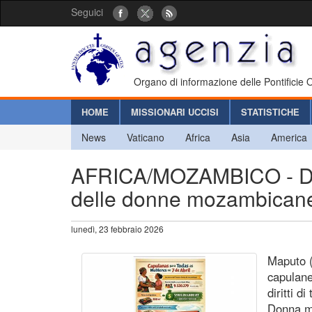
Seguici
Organo di informazione delle Pontificie
HOME
MISSIONARI UCCISI
STATISTICHE
News
Vaticano
Africa
Asia
America
AFRICA/MOZAMBICO - Digni
delle donne mozambicane 
lunedì, 23 febbraio 2026
Maputo (
capulane
diritti d
Donna mo