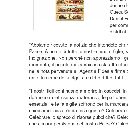
donne de
Gueta S
Daniel F
per com
distribui
“Abbiamo ricevuto la notizia che intendete offri
Paese. A nome di tutte le nostre madri, figlie,
indignazione. Non perché non apprezziamo i ges
momento, il popolo mozambicano sta affrontando
nella nota pervenuta all’Agenzia Fides a firm
unite in nome della dignità e dei diritti di tutti.
“I nostri figli continuano a morire in ospedali i
dormono in letti senza materasso, le partorien
essenziali e le famiglie soffrono per la mancanz
chiediamo: cosa c'è da festeggiare? Celebrare 
Celebrare lo spreco di risorse pubbliche? Celeb
che ancora persistono nel nostro Paese? Chied