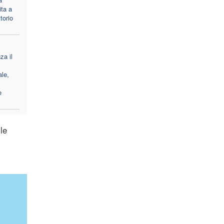
ita a
ttorio
za il
le,
e
le