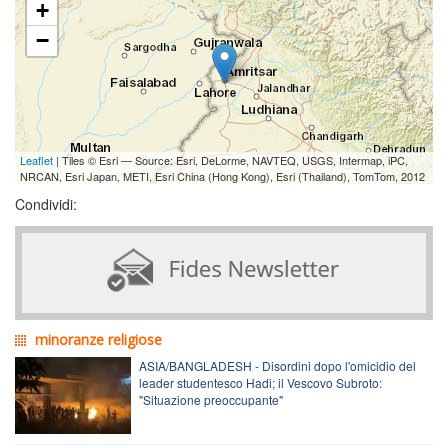
+
−
Leaflet
| Tiles © Esri — Source: Esri, DeLorme, NAVTEQ, USGS, Intermap, iPC,
NRCAN, Esri Japan, METI, Esri China (Hong Kong), Esri (Thailand), TomTom, 2012
Condividi:
minoranze religiose
ASIA/BANGLADESH - Disordini dopo l'omicidio del
leader studentesco Hadi; il Vescovo Subroto:
"Situazione preoccupante"