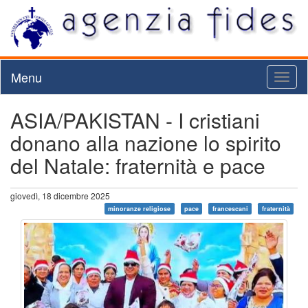
Menu
Toggl
naviga
ASIA/PAKISTAN - I cristiani
donano alla nazione lo spirito
del Natale: fraternità e pace
giovedì, 18 dicembre 2025
minoranze religiose
pace
francescani
fraternità