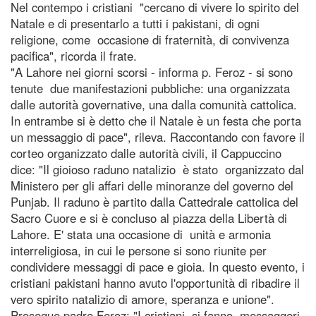
Nel contempo i cristiani "cercano di vivere lo spirito del
Natale e di presentarlo a tutti i pakistani, di ogni
religione, come occasione di fraternità, di convivenza
pacifica", ricorda il frate.
"A Lahore nei giorni scorsi - informa p. Feroz - si sono
tenute due manifestazioni pubbliche: una organizzata
dalle autorità governative, una dalla comunità cattolica.
In entrambe si è detto che il Natale è un festa che porta
un messaggio di pace", rileva. Raccontando con favore il
corteo organizzato dalle autorità civili, il Cappuccino
dice: "Il gioioso raduno natalizio è stato organizzato dal
Ministero per gli affari delle minoranze del governo del
Punjab. Il raduno è partito dalla Cattedrale cattolica del
Sacro Cuore e si è concluso al piazza della Libertà di
Lahore. E' stata una occasione di unità e armonia
interreligiosa, in cui le persone si sono riunite per
condividere messaggi di pace e gioia. In questo evento, i
cristiani pakistani hanno avuto l'opportunità di ribadire il
vero spirito natalizio di amore, speranza e unione".
Prosegue padre Feroz: "I cristiani si fanno messaggeri