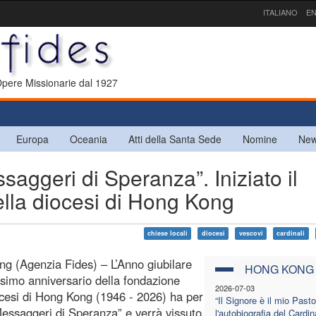
ITALIANO
EN
 Opere Missionarie dal 1927
Europa
Oceania
Atti della Santa Sede
Nomine
New
geri di Speranza”. Iniziato il
ella diocesi di Hong Kong
chiese locali
diocesi
vescovi
cardinali
g (Agenzia Fides) – L’Anno giubilare
HONG KONG
esimo anniversario della fondazione
2026-07-03
ocesi di Hong Kong (1946 - 2026) ha per
“Il Signore è il mio Pasto
essaggeri di Speranza” e verrà vissuto
l'autobiografia del Cardin