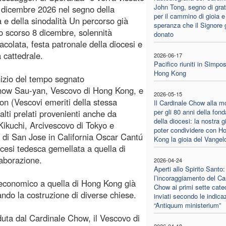
John Tong, segno di grat
’8 dicembre 2026 nel segno della
per il cammino di gioia e
 e della sinodalità Un percorso già
speranza che il Signore g
 lo scorso 8 dicembre, solennità
donato
acolata, festa patronale della diocesi e
a cattedrale.
2026-06-17
Pacifico riuniti in Simpos
Hong Kong
inizio del tempo segnato
 Chow Sau-yan, Vescovo di Hong Kong, e
2026-05-15
n (Vescovi emeriti della stessa
Il Cardinale Chow alla m
per gli 80 anni della fon
 alti prelati provenienti anche da
della diocesi: la nostra g
 Kikuchi, Arcivescovo di Tokyo e
poter condividere con H
vo di San Jose in California Oscar Cantú
Kong la gioia del Vangel
cesi tedesca gemellata a quella di
laborazione.
2026-04-24
Aperti allo Spirito Santo:
l’incoraggiamento del Ca
 economico a quella di Hong Kong già
Chow ai primi sette catec
iando la costruzione di diverse chiese.
inviati secondo le indicaz
“Antiquum ministerium”
duta dal Cardinale Chow, il Vescovo di
2026-04-18