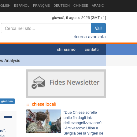
GLISH
ESPAÑOL
FRANÇAIS
DEUTSCH
CHINESE
ARABIC
giovedì, 6 agosto 2026 [GMT +1]
Vai!
ricerca avanzata
chi siamo
contatti
s Analysis
giubileo
chiese locali
“Due Chiese sorelle
unite fin dagli inizi
dell’evangelizzazione”:
l’Arcivescovo Ulloa a
re”:
Siviglia per la Virgen de
ale