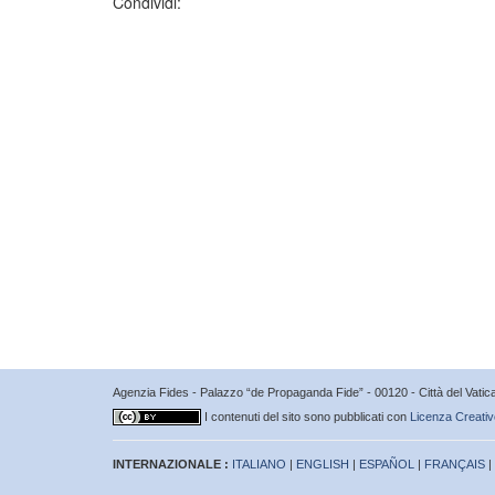
Condividi:
Agenzia Fides - Palazzo “de Propaganda Fide” - 00120 - Città del Vat
I contenuti del sito sono pubblicati con
Licenza Creativ
INTERNAZIONALE :
ITALIANO
|
ENGLISH
|
ESPAÑOL
|
FRANÇAIS
|