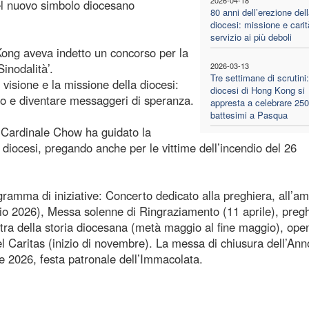
el nuovo simbolo diocesano
80 anni dell’erezione del
diocesi: missione e carit
servizio ai più deboli
 Kong aveva indetto un concorso per la
inodalità’.
2026-03-13
Tre settimane di scrutini
visione e la missione della diocesi:
diocesi di Hong Kong si
to e diventare messaggeri di speranza.
appresta a celebrare 25
battesimi a Pasqua
l Cardinale Chow ha guidato la
 diocesi, pregando anche per le vittime dell’incendio del 26
gramma di iniziative: Concerto dedicato alla preghiera, all’a
io 2026), Messa solenne di Ringraziamento (11 aprile), preg
stra della storia diocesana (metà maggio al fine maggio), ope
l Caritas (inizio di novembre). La messa di chiusura dell’Ann
e 2026, festa patronale dell’Immacolata.