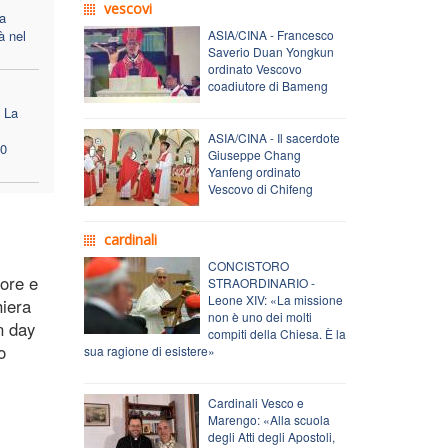
vescovi
la
à nel
ASIA/CINA - Francesco
Saverio Duan Yongkun
ordinato Vescovo
coadiutore di Bameng
: La
ASIA/CINA - Il sacerdote
00
Giuseppe Chang
Yanfeng ordinato
Vescovo di Chifeng
cardinali
CONCISTORO
more e
STRAORDINARIO -
Leone XIV: «La missione
hiera
non è uno dei molti
n day
compiti della Chiesa. È la
o
sua ragione di esistere»
Cardinali Vesco e
Marengo: «Alla scuola
degli Atti degli Apostoli,