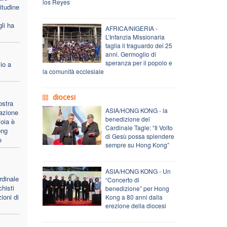
los Reyes
itudine
li ha
AFRICA/NIGERIA -
L’Infanzia Missionaria
taglia il traguardo dei 25
anni. Germoglio di
speranza per il popolo e
io a
la comunità ecclesiale
diocesi
ostra
ASIA/HONG KONG - la
dazione
benedizione del
ioia è
Cardinale Tagle: “Il Volto
ong
di Gesù possa splendere
o
sempre su Hong Kong”
ASIA/HONG KONG - Un
rdinale
“Concerto di
histi
benedizione” per Hong
ioni di
Kong a 80 anni dalla
erezione della diocesi