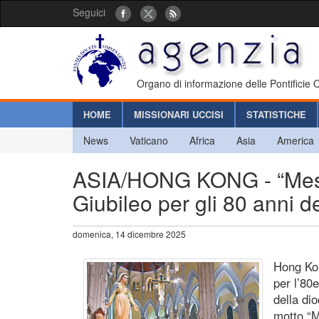
Seguici
Organo di informazione delle Pontificie
HOME
MISSIONARI UCCISI
STATISTICHE
News
Vaticano
Africa
Asia
America
ASIA/HONG KONG - “Messag
Giubileo per gli 80 anni d
domenica, 14 dicembre 2025
Hong Kon
per l’80
della di
motto “M