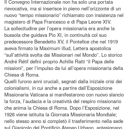
Il Convegno Internazionale non ha solo una portata
rievocativa, ma si inserisce in pieno nell’orizzonte di un
nuovo “tempo missionario” richiamato con insistenza nel
magistero di Papa Francesco e di Papa Leone XIV.
La sollecitudine per l’opera missionaria era anche la
bussola che guidava Pio XI, in continuità col suo
predecessore Benedetto XV, il Pontefice che nel 1919
aveva firmato la Maximum illud, Lettera apostolica
“sull’attività svolta dai Missionari nel Mondo”. Lo storico
André Rétif definì proprio Achille Ratti “il Papa delle
missioni”, per l’impulso da lui all’opera missionaria della
Chiesa di Roma.
Quelli furono anni cruciali, segnati dalla iniziale crisi dei
colonialismi, in cui anche a partire dall’Esposizione
Missionaria Vaticana si manifestarono con nuovo slancio
la forza, l’audacia e la creatività del respiro missionario
che anima la Chiesa di Roma. Dopo l’Esposizione, nel
1926 viene istituita la Giornata Missionaria Mondiale;
nello stesso anno si completò il trasferimento nella sede
sul Gianicolo del Pontificio Ateneo Urbano, antesignano