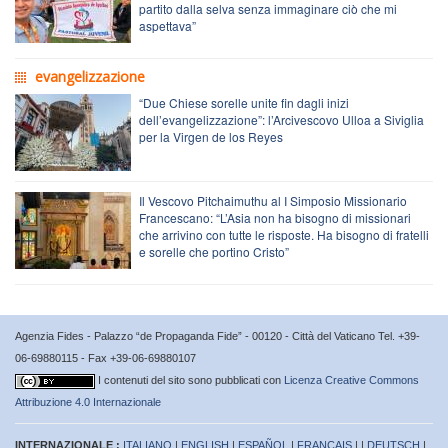
partito dalla selva senza immaginare ciò che mi
aspettava”
evangelizzazione
“Due Chiese sorelle unite fin dagli inizi
dell’evangelizzazione”: l’Arcivescovo Ulloa a Siviglia
per la Virgen de los Reyes
Il Vescovo Pitchaimuthu al I Simposio Missionario
Francescano: “L’Asia non ha bisogno di missionari
che arrivino con tutte le risposte. Ha bisogno di fratelli
e sorelle che portino Cristo”
Agenzia Fides - Palazzo “de Propaganda Fide” - 00120 - Città del Vaticano Tel. +39-
06-69880115 - Fax +39-06-69880107
I contenuti del sito sono pubblicati con
Licenza Creative Commons
Attribuzione 4.0 Internazionale
INTERNAZIONALE :
ITALIANO
|
ENGLISH
|
ESPAÑOL
|
FRANÇAIS
| |
DEUTSCH
|