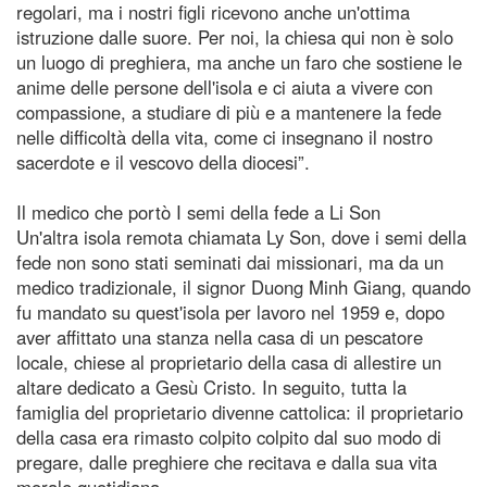
regolari, ma i nostri figli ricevono anche un'ottima
istruzione dalle suore. Per noi, la chiesa qui non è solo
un luogo di preghiera, ma anche un faro che sostiene le
anime delle persone dell'isola e ci aiuta a vivere con
compassione, a studiare di più e a mantenere la fede
nelle difficoltà della vita, come ci insegnano il nostro
sacerdote e il vescovo della diocesi”.
Il medico che portò I semi della fede a Li Son
Un'altra isola remota chiamata Ly Son, dove i semi della
fede non sono stati seminati dai missionari, ma da un
medico tradizionale, il signor Duong Minh Giang, quando
fu mandato su quest'isola per lavoro nel 1959 e, dopo
aver affittato una stanza nella casa di un pescatore
locale, chiese al proprietario della casa di allestire un
altare dedicato a Gesù Cristo. In seguito, tutta la
famiglia del proprietario divenne cattolica: il proprietario
della casa era rimasto colpito colpito dal suo modo di
pregare, dalle preghiere che recitava e dalla sua vita
morale quotidiana.