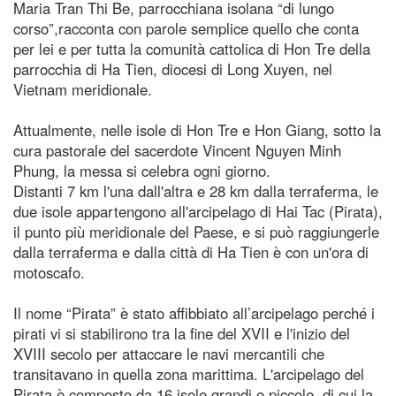
Maria Tran Thi Be, parrocchiana isolana “di lungo
corso”,racconta con parole semplice quello che conta
per lei e per tutta la comunità cattolica di Hon Tre della
parrocchia di Ha Tien, diocesi di Long Xuyen, nel
Vietnam meridionale.
Attualmente, nelle isole di Hon Tre e Hon Giang, sotto la
cura pastorale del sacerdote Vincent Nguyen Minh
Phung, la messa si celebra ogni giorno.
Distanti 7 km l'una dall'altra e 28 km dalla terraferma, le
due isole appartengono all'arcipelago di Hai Tac (Pirata),
il punto più meridionale del Paese, e si può raggiungerle
dalla terraferma e dalla città di Ha Tien è con un'ora di
motoscafo.
Il nome “Pirata” è stato affibbiato all’arcipelago perché i
pirati vi si stabilirono tra la fine del XVII e l'inizio del
XVIII secolo per attaccare le navi mercantili che
transitavano in quella zona marittima. L'arcipelago del
Pirata è composto da 16 isole grandi e piccole, di cui la