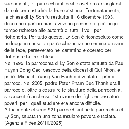
sacramenti, e i parrocchiani locali dovettero arrangiarsi
da soli per custodire la fede cristiana. Fortunatamente,
la chiesa di Ly Son fu restituita il 16 dicembre 1993,
dopo che i parrocchiani avevano presentato per lungo
tempo richieste alle autorità di tutti i livelli per
riottenerla. Per tutto questo, Ly Son è riconosciuto come
un luogo in cui solo i parrocchiani hanno seminato i semi
della fede, perseverato nel cammino e operato per
riottenere la loro chiesa.
Nel 1995, la parrocchia di Ly Son è stata istituita da Paul
Huynh Dong Cac, vescovo della diocesi di Qui Nhon, e
padre Michael Truong Van Hanh è diventato il primo
parroco. Nel 2005, padre Peter Pham Duc Thanh era il
parroco e, oltre a costruire le strutture della parrocchia,
si concentrò anche sull'istruzione dei figli dei pescatori
poveri, per i quali studiare era ancora difficile.
Attualmente ci sono 521 parrocchiani nella parrocchia di
Ly Son, situata in una zona insulare povera e isolata.
(Agenzia Fides 26/10/2025)