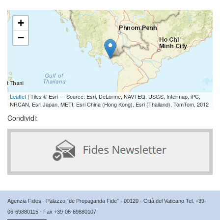
+
−
Leaflet
| Tiles © Esri — Source: Esri, DeLorme, NAVTEQ, USGS, Intermap, iPC,
NRCAN, Esri Japan, METI, Esri China (Hong Kong), Esri (Thailand), TomTom, 2012
Condividi:
Agenzia Fides - Palazzo “de Propaganda Fide” - 00120 - Città del Vaticano Tel. +39-
06-69880115 - Fax +39-06-69880107