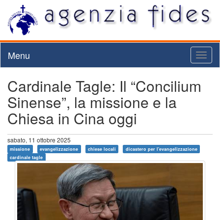
Menu
Toggl
naviga
Cardinale Tagle: Il “Concilium
Sinense”, la missione e la
Chiesa in Cina oggi
sabato, 11 ottobre 2025
missione
evangelizzazione
chiese locali
dicastero per l'evangelizzazione
cardinale tagle