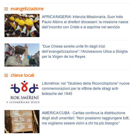
evangelizzazione
AFRICA/NIGERIA: Infanzia Missionaria, Suor Inês
Paulo Albino ai direttori diocesani: la missione nasce
dall’incontro con Cristo e si esprime nel servizio
“Due Chiese sorelle unite fin dagli inizi
dell’evangelizzazione”: l’Arcivescovo Ulloa a Siviglia
per la Virgen de los Reyes
chiese locali
Litoměřice: nel "Giubileo della Riconciliazione" nuove
commemorazioni per le vittime delle stragi anti-
tedesche del 1945
AMERICA/CUBA - Caritas continua la distribuzione
degli aiuti umanitari: “Non possiamo raggiungere tutti,
ma vogliamo essere vicini a chi ha più bisogno”