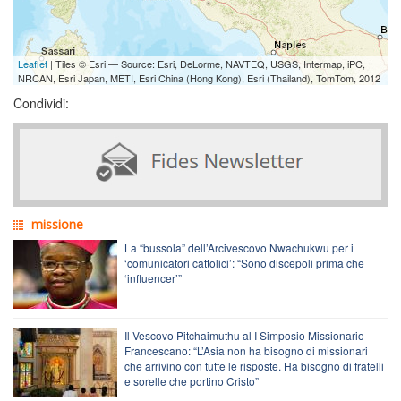
Leaflet
| Tiles © Esri — Source: Esri, DeLorme, NAVTEQ, USGS, Intermap, iPC,
NRCAN, Esri Japan, METI, Esri China (Hong Kong), Esri (Thailand), TomTom, 2012
Condividi:
missione
La “bussola” dell’Arcivescovo Nwachukwu per i
‘comunicatori cattolici’: “Sono discepoli prima che
‘influencer’”
Il Vescovo Pitchaimuthu al I Simposio Missionario
Francescano: “L’Asia non ha bisogno di missionari
che arrivino con tutte le risposte. Ha bisogno di fratelli
e sorelle che portino Cristo”