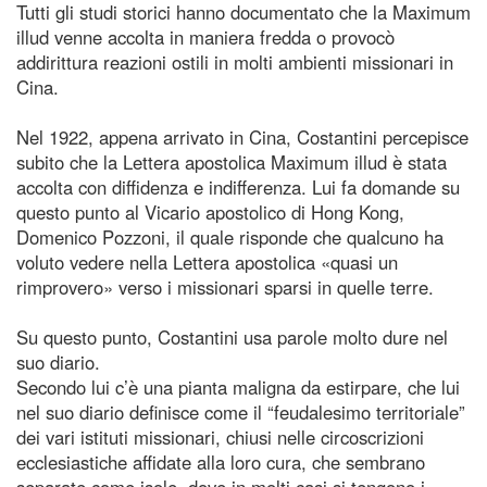
Tutti gli studi storici hanno documentato che la Maximum
illud venne accolta in maniera fredda o provocò
addirittura reazioni ostili in molti ambienti missionari in
Cina.
Nel 1922, appena arrivato in Cina, Costantini percepisce
subito che la Lettera apostolica Maximum illud è stata
accolta con diffidenza e indifferenza. Lui fa domande su
questo punto al Vicario apostolico di Hong Kong,
Domenico Pozzoni, il quale risponde che qualcuno ha
voluto vedere nella Lettera apostolica «quasi un
rimprovero» verso i missionari sparsi in quelle terre.
Su questo punto, Costantini usa parole molto dure nel
suo diario.
Secondo lui c’è una pianta maligna da estirpare, che lui
nel suo diario definisce come il “feudalesimo territoriale”
dei vari istituti missionari, chiusi nelle circoscrizioni
ecclesiastiche affidate alla loro cura, che sembrano
separate come isole, dove in molti casi si tengono i