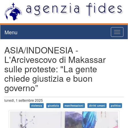
Menu
Toggl
naviga
ASIA/INDONESIA -
L'Arcivescovo di Makassar
sulle proteste: "La gente
chiede giustizia e buon
governo”
lunedì, 1 settembre 2025
violenza
giustizia
manifestazioni
diritti umani
politica