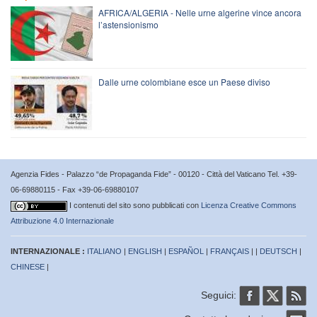
AFRICA/ALGERIA - Nelle urne algerine vince ancora
l’astensionismo
Dalle urne colombiane esce un Paese diviso
Agenzia Fides - Palazzo “de Propaganda Fide” - 00120 - Città del Vaticano Tel. +39-
06-69880115 - Fax +39-06-69880107
I contenuti del sito sono pubblicati con
Licenza Creative Commons
Attribuzione 4.0 Internazionale
INTERNAZIONALE :
ITALIANO
|
ENGLISH
|
ESPAÑOL
|
FRANÇAIS
| |
DEUTSCH
|
CHINESE
|
Seguici: