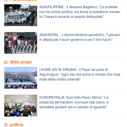
ASIA/FILIPPINE - Il Vescovo Bagaforo: "La protesta
non ha colore politico, ma tocca la questione morale;
la Chiesa è accanto al popolo defraudato"
ASIA/NEPAL - L'Amministratore apostolico: "I giovani
in strada per il buon governo e per il loro futuro"
diritti umani
LEONE XIV IN SPAGNA - Il Papa nel porto di
Arguineguín: “Ogni vita che arriva ci chiede che cosa
resta della nostra umanità”
EUROPA/ITALIA: Suor Inês Paulo Albino: “La
presenza dei bambini, ovunque essi siano, ci
dovrebbe guidare ad un cambio di sguardo”
politica