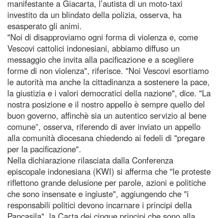
manifestante a Giacarta, l’autista di un moto-taxi
investito da un blindato della polizia, osserva, ha
esasperato gli animi.
"Noi di disapproviamo ogni forma di violenza e, come
Vescovi cattolici indonesiani, abbiamo diffuso un
messaggio che invita alla pacificazione e a scegliere
forme di non violenza", riferisce. "Noi Vescovi esortiamo
le autorità ma anche la cittadinanza a sostenere la pace,
la giustizia e i valori democratici della nazione", dice. "La
nostra posizione e il nostro appello è sempre quello del
buon governo, affinchè sia un autentico servizio al bene
comune”, osserva, riferendo di aver inviato un appello
alla comunità diocesana chiedendo ai fedeli di "pregare
per la pacificazione".
Nella dichiarazione rilasciata dalla Conferenza
episcopale indonesiana (KWI) si afferma che "le proteste
riflettono grande delusione per parole, azioni e politiche
che sono insensate e ingiuste", aggiungendo che "i
responsabili politici devono incarnare i principi della
Pancasila", la Carta dei cinque principi che sono alla