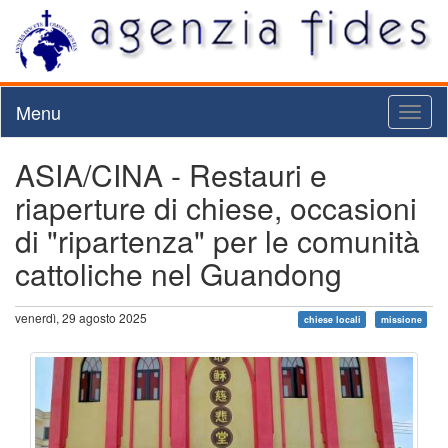
Menu
Toggl
naviga
ASIA/CINA - Restauri e
riaperture di chiese, occasioni
di "ripartenza" per le comunità
cattoliche nel Guandong
venerdì, 29 agosto 2025
chiese locali
missione