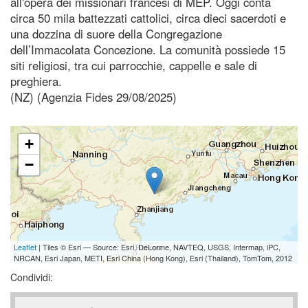
all'opera dei missionari francesi di MEP. Oggi conta
circa 50 mila battezzati cattolici, circa dieci sacerdoti e
una dozzina di suore della Congregazione
dell’Immacolata Concezione. La comunità possiede 15
siti religiosi, tra cui parrocchie, cappelle e sale di
preghiera.
(NZ) (Agenzia Fides 29/08/2025)
+
−
Leaflet
| Tiles © Esri — Source: Esri, DeLorme, NAVTEQ, USGS, Intermap, iPC,
NRCAN, Esri Japan, METI, Esri China (Hong Kong), Esri (Thailand), TomTom, 2012
Condividi: