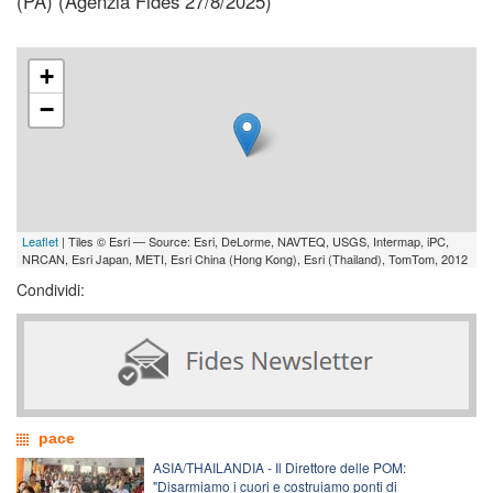
(PA) (Agenzia Fides 27/8/2025)
+
−
Leaflet
| Tiles © Esri — Source: Esri, DeLorme, NAVTEQ, USGS, Intermap, iPC,
NRCAN, Esri Japan, METI, Esri China (Hong Kong), Esri (Thailand), TomTom, 2012
Condividi:
pace
ASIA/THAILANDIA - Il Direttore delle POM:
"Disarmiamo i cuori e costruiamo ponti di