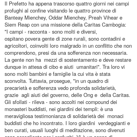
Il Prefetto ha appena trascorso quattro giorni nei campi
profughi al confine visitando le quattro province di
Banteay Mienchey, Oddar Mienchey, Preah Vihear e
Siem Reap con una missione della Caritas Cambogia:
"I campi - racconta - sono molti e diversi,
ospitano povera gente di zone rurali, sono contadini e
agricoltori, coinvolti loro malgrado in un conflitto che non
comprendono, presi da una sofferenza non necessaria.
La gente non ha mezzi di sostentamento e deve restare
dunque in attesa di cibo e aiuti umanitari". Tra loro vi
sono molti bambini e famiglie la cui vita è stata
sconvolta. Tuttavia, prosegue, "in un quadro di
precarietà e sofferenza vedo profonda solidarietà,
grazie agli aiuti del governo, delle Ong e della Caritas.
Gli sfollati - rileva - sono accolti nei compound dei
monasteri buddisti, nei giardini dei templi: è una
meravigliosa testimonianza di solidarietà dei monaci
buddisti che ho incontrato. I loro giardini verdeggianti e
ben curati, usuali luoghi di meditazione, sono divenuti
casa accogliente per i profughi. Vi è un senso di