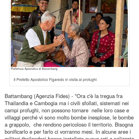
Prefettura Apostolica di Battambang
Il Prefetto Apostolico Figaredo in visita ai profughi
Battambang (Agenzia Fides) - "Ora c'è la tregua fra
Thailandia e Cambogia ma i civili sfollati, sistemati nei
campi profughi, non possono tornare nelle loro case e
villaggi perché vi sono molto bombe inesplose, le bombe
a grappolo, che rendono pericoloso il territorio. Bisogna
bonificarlo e per farlo ci vorranno mesi. In alcune aree i
militari thailandesi hanno installato nuove reti e palizzate