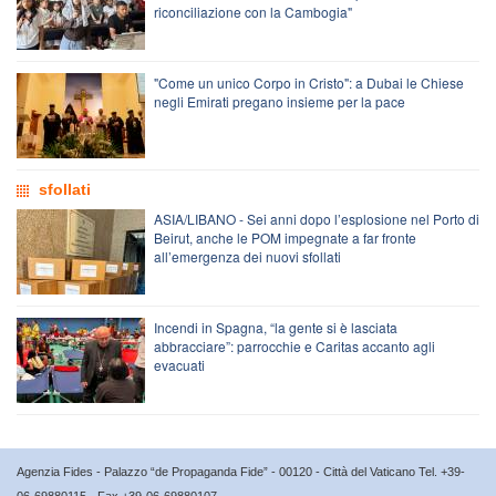
riconciliazione con la Cambogia"
"Come un unico Corpo in Cristo": a Dubai le Chiese
negli Emirati pregano insieme per la pace
sfollati
ASIA/LIBANO - Sei anni dopo l’esplosione nel Porto di
Beirut, anche le POM impegnate a far fronte
all’emergenza dei nuovi sfollati
Incendi in Spagna, “la gente si è lasciata
abbracciare”: parrocchie e Caritas accanto agli
evacuati
Agenzia Fides - Palazzo “de Propaganda Fide” - 00120 - Città del Vaticano Tel. +39-
06-69880115 - Fax +39-06-69880107