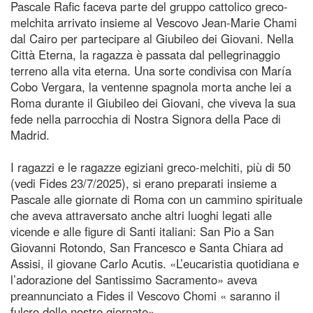
Pascale Rafic faceva parte del gruppo cattolico greco-
melchita arrivato insieme al Vescovo Jean-Marie Chami
dal Cairo per partecipare al Giubileo dei Giovani. Nella
Città Eterna, la ragazza è passata dal pellegrinaggio
terreno alla vita eterna. Una sorte condivisa con María
Cobo Vergara, la ventenne spagnola morta anche lei a
Roma durante il Giubileo dei Giovani, che viveva la sua
fede nella parrocchia di Nostra Signora della Pace di
Madrid.
I ragazzi e le ragazze egiziani greco-melchiti, più di 50
(vedi Fides 23/7/2025), si erano preparati insieme a
Pascale alle giornate di Roma con un cammino spirituale
che aveva attraversato anche altri luoghi legati alle
vicende e alle figure di Santi italiani: San Pio a San
Giovanni Rotondo, San Francesco e Santa Chiara ad
Assisi, il giovane Carlo Acutis. «L’eucaristia quotidiana e
l’adorazione del Santissimo Sacramento» aveva
preannunciato a Fides il Vescovo Chomi « saranno il
fulcro delle nostre giornate».