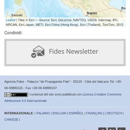
Leaflet
| Tiles © Esri — Source: Esri, DeLorme, NAVTEQ, USGS, Intermap, iPC,
NRCAN, Esri Japan, METI, Esri China (Hong Kong), Esri (Thailand), TomTom, 2012
Condividi:
Agenzia Fides - Palazzo “de Propaganda Fide” - 00120 - Città del Vaticano Tel. +39-
06-69880115 - Fax +39-06-69880107
I contenuti del sito sono pubblicati con
Licenza Creative Commons
Attribuzione 4.0 Internazionale
INTERNAZIONALE :
ITALIANO
|
ENGLISH
|
ESPAÑOL
|
FRANÇAIS
| |
DEUTSCH
|
CHINESE
|