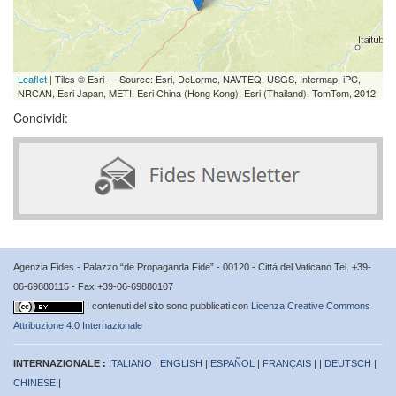
Leaflet
| Tiles © Esri — Source: Esri, DeLorme, NAVTEQ, USGS, Intermap, iPC,
NRCAN, Esri Japan, METI, Esri China (Hong Kong), Esri (Thailand), TomTom, 2012
Condividi:
Agenzia Fides - Palazzo “de Propaganda Fide” - 00120 - Città del Vaticano Tel. +39-
06-69880115 - Fax +39-06-69880107
I contenuti del sito sono pubblicati con
Licenza Creative Commons
Attribuzione 4.0 Internazionale
INTERNAZIONALE :
ITALIANO
|
ENGLISH
|
ESPAÑOL
|
FRANÇAIS
| |
DEUTSCH
|
CHINESE
|