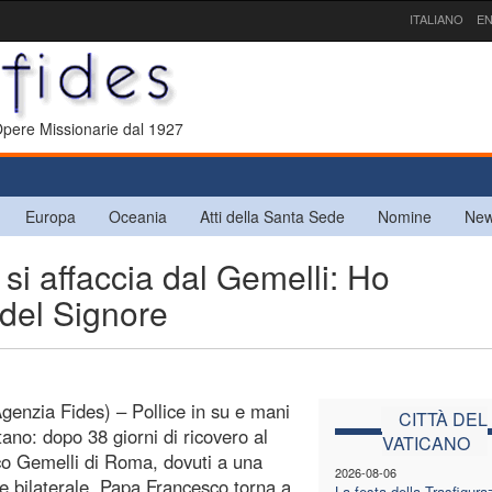
ITALIANO
EN
 Opere Missionarie dal 1927
Europa
Oceania
Atti della Santa Sede
Nomine
New
i affaccia dal Gemelli: Ho
 del Signore
enzia Fides) – Pollice in su e mani
CITTÀ DEL
tano: dopo 38 giorni di ricovero al
VATICANO
ico Gemelli di Roma, dovuti a una
2026-08-06
e bilaterale, Papa Francesco torna a
La festa della Trasfigura