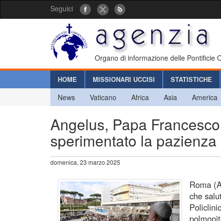
Seguici
Organo di informazione delle Pontificie
HOME
MISSIONARI UCCISI
STATISTICHE
News
Vaticano
Africa
Asia
America
Angelus, Papa Francesco s
sperimentato la pazienza
domenica, 23 marzo 2025
Roma (Ag
che salu
Policlin
polmonit