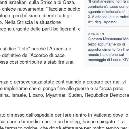
“Il cristianesimo non fa 
ti israeliani sulla Striscia di Gaza,
cominciare”. Ecco come 
ice chiede nuovamente: “Tacciano subito
sguardo missionario di 
alogo, perché siano liberati tutti gli
XIV affonda le sue radici
vo. Nella Striscia la situazione
Atti degli Apostoli
egno urgente delle parti belligeranti e
2026-07-09
Giornata Missionaria Mon
terzo appuntamento di
si dice “lieto” perché l’Armenia e
approfondimento “on line”
o definitivo dell’Accordo di pace.
mondo francofono sul
messaggio di Leone XIV
sa così contribuire a stabilire una
zienza e perseveranza state continuando a pregare per me: vi
me imploriamo che si ponga fine alle guerre e si faccia pace,
estina, Israele, Libano, Myanmar, Sudan, Repubblica Democra
ato dimesso dall'ospedale per fare rientro in Vaticano dove lo
to ieri dai medici che, in un briefing, hanno spiegato: “La
pie farmacologiche, che dovrà effettuare per molto tempo per 