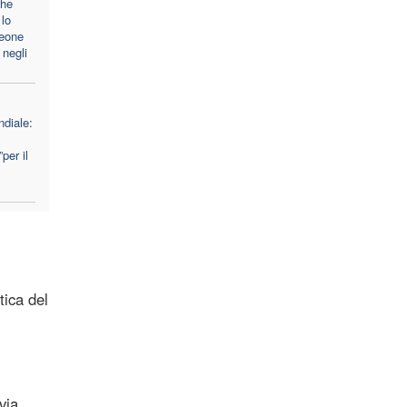
che
lo
Leone
 negli
diale:
per il
tica del
via