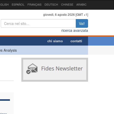
GLISH
ESPAÑOL
FRANÇAIS
DEUTSCH
CHINESE
ARABIC
giovedì, 6 agosto 2026 [GMT +1]
Vai!
ricerca avanzata
chi siamo
contatti
s Analysis
zione