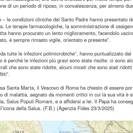
ne di un periodo di riposo, in convalescenza, per almeno du
ico – le condizioni cliniche del Santo Padre hanno presentato d
 vita. Le terapie farmacologiche, la somministrazione di ossige
istita hanno procurato un lento miglioramento, facendolo uscire
bato, è sempre rimasto vigile, orientato e presente”.
da tutte le infezioni polimicrobiche”, hanno puntualizzato dal
è perché le infezioni più gravi sono state risolte: ci sono al
irali che sono state ridotte, alcuni miceti che sono stati ridott
tti”.
asa Santa Marta, il Vescovo di Roma ha chiesto di essere por
 malattia, segnato da momenti critici in cui la sua vita è st
ia, Salus Populi Romani, e a affidarsi a lei. Il Papa ha conse
ll’icona della Salus. (F.B.) (Agenzia Fides 23/3/2025)