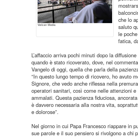
mostrars
balconci
che lo a
Vatican Media
saluto qu
le poche
fatica, d
L’affaccio arriva pochi minuti dopo la diffusione 
quando è stato ricoverato, dove, nel commenta
Vangelo di oggi, quella che parla della pazienz
“In questo lungo tempo di ricovero, ho avuto m
Signore, che vedo anche riflessa nella premura 
operatori sanitari, così come nelle attenzioni e 
ammalati. Questa pazienza fiduciosa, ancorata
è davvero necessaria alla nostra vita, soprattutto
e dolorose”.
Nel giorno in cui Papa Francesco riappare in pu
sue parole e il suo pensiero si rivolgono a chi p