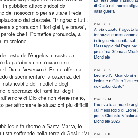
i in pubblico affacciandosi dal
di Gesù nel mondo sfigu
dalla guerra
no del nosocomio per salutare i fedeli
pplaudono dal piazzale. “Ringrazio tutti,
2026-08-06
esta signora con i fiori gialli, è brava”,
Al via sabato 8 agosto l
 parole che il Pontefice pronuncia, a
formazione missionaria o
al microfono.
in lingua vietnamita sul
Messaggio del Papa per 
prossima Giornata Missi
del testo dell’Angelus, il sesto da
Mondiale
re la parabola che troviamo nel
a di Dio, il Vescovo di Roma afferma:
2026-08-02
Leone XIV: Quando si è
odo di sperimentare la pazienza del
insieme a Cristo “l’essen
instancabile dei medici e degli
sovrabbondante”
nelle speranze dei familiari degli
 all’amore di Dio che non viene meno,
2026-07-14
 per affrontare le situazioni più difficili
line rivolto al mondo ang
sul messaggio di Leone
per la Giornata Missiona
Mondiale 2026
bblico e fa ritorno a Santa Marta, le
iù sta soffrendo nella terra di Gesù: “Mi
2026-07-10