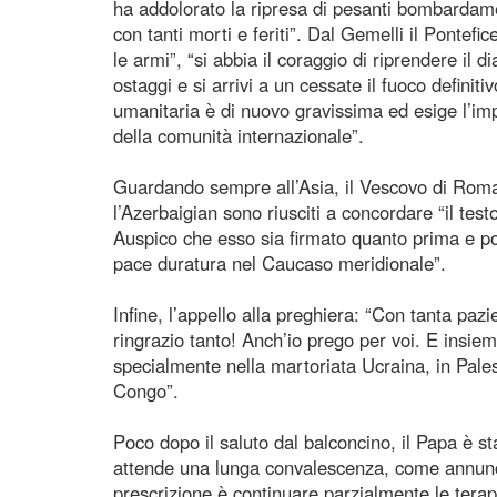
ha addolorato la ripresa di pesanti bombardamen
con tanti morti e feriti”. Dal Gemelli il Pontef
le armi”, “si abbia il coraggio di riprendere il di
ostaggi e si arrivi a un cessate il fuoco definiti
umanitaria è di nuovo gravissima ed esige l’imp
della comunità internazionale”.
Guardando sempre all’Asia, il Vescovo di Roma 
l’Azerbaigian sono riusciti a concordare “il test
Auspico che esso sia firmato quanto prima e pos
pace duratura nel Caucaso meridionale”.
Infine, l’appello alla preghiera: “Con tanta pa
ringrazio tanto! Anch’io prego per voi. E insie
specialmente nella martoriata Ucraina, in Pal
Congo”.
Poco dopo il saluto dal balconcino, il Papa è st
attende una lunga convalescenza, come annuncia
prescrizione è continuare parzialmente le tera