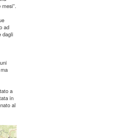
e mesi”.
ue
no ad
 dagli
cuni
i ma
tato a
ata in
gnato al