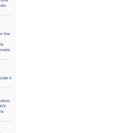
rato
a
n line
la
onaria
ziale è
lofono
 XIV
ria