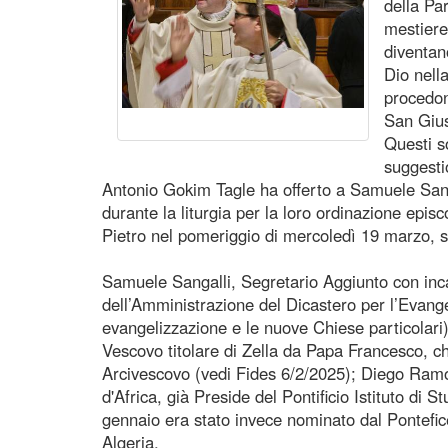
della Pa
mestiere
diventan
Dio nell
procedon
San Gius
Questi so
suggesti
Antonio Gokim Tagle ha offerto a Samuele San
durante la liturgia per la loro ordinazione episc
Pietro nel pomeriggio di mercoledì 19 marzo, 
Samuele Sangalli, Segretario Aggiunto con inc
dell’Amministrazione del Dicastero per l’Evang
evangelizzazione e le nuove Chiese particolari)
Vescovo titolare di Zella da Papa Francesco, che 
Arcivescovo (vedi Fides 6/2/2025); Diego Ramó
d'Africa, già Preside del Pontificio Istituto di S
gennaio era stato invece nominato dal Pontefi
Algeria.