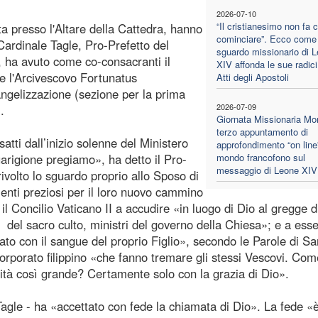
2026-07-10
“Il cristianesimo non fa 
ta presso l'Altare della Cattedra, hanno
cominciare”. Ecco come 
 Cardinale Tagle, Pro-Prefetto del
sguardo missionario di 
, ha avuto come co-consacranti il
XIV affonda le sue radici
 l'Arcivescovo Fortunatus
Atti degli Apostoli
ngelizzazione (sezione per la prima
2026-07-09
.
Giornata Missionaria Mon
terzo appuntamento di
tti dall’inizio solenne del Ministero
approfondimento “on line”
arigione pregiamo», ha detto il Pro-
mondo francofono sul
messaggio di Leone XIV
rivolto lo sguardo proprio allo Sposo di
enti preziosi per il loro nuovo cammino
l Concilio Vaticano II a accudire «in luogo di Dio al gregge d
i del sacro culto, ministri del governo della Chiesa»; e a ess
tato con il sangue del proprio Figlio», secondo le Parole di Sa
Porporato filippino «che fanno tremare gli stessi Vescovi. Co
ità così grande? Certamente solo con la grazia di Dio».
agle - ha «accettato con fede la chiamata di Dio». La fede «è