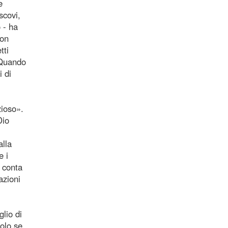
e
scovi,
 - ha
Non
tti
 Quando
i di
zioso».
Dio
alla
e i
 conta
azioni
lio di
olo se