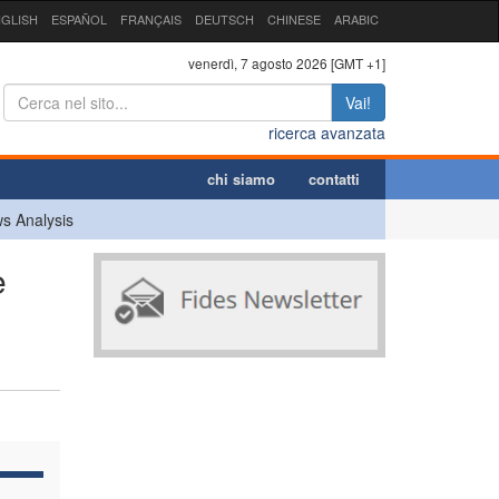
GLISH
ESPAÑOL
FRANÇAIS
DEUTSCH
CHINESE
ARABIC
venerdì, 7 agosto 2026 [GMT +1]
Vai!
ricerca avanzata
chi siamo
contatti
s Analysis
e