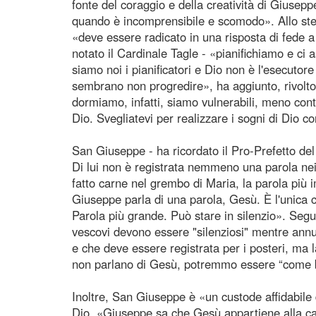
fonte del coraggio e della creatività di Giusep
quando è incomprensibile e scomodo». Allo stes
«deve essere radicato in una risposta di fede 
notato il Cardinale Tagle - «pianifichiamo e ci
siamo noi i pianificatori e Dio non è l'esecutore
sembrano non progredire», ha aggiunto, rivol
dormiamo, infatti, siamo vulnerabili, meno contro
Dio. Svegliatevi per realizzare i sogni di Dio 
San Giuseppe - ha ricordato il Pro-Prefetto de
Di lui non è registrata nemmeno una parola nei
fatto carne nel grembo di Maria, la parola più 
Giuseppe parla di una parola, Gesù. È l'unica c
Parola più grande. Può stare in silenzio». Segu
vescovi devono essere "silenziosi" mentre annu
e che deve essere registrata per i posteri, ma la
non parlano di Gesù, potremmo essere “come 
Inoltre, San Giuseppe è «un custode affidabile 
Dio, «Giuseppe sa che Gesù appartiene alla ca