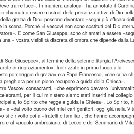
eve trarre luce». In maniera analoga - ha annotato il Cardin
no chiamati a essere custodi della presenza attiva di Dio nell
ella grazia di Dio» possono diventare «segni più efficaci del
e la scena. Perché «I vescovi non sono sostituti del Dio ete
alvatore». E come San Giuseppe, sono chiamati a essere «seg
n una « vostra visibilità discreta di ombra che dipende dalla L
 di San Giuseppe», al termine della solenne liturgia l'Arcives
arole di ringraziamento». Indirizzate in primo luogo alla
esto pomeriggio di grazia» e a Papa Francesco, «che ci ha c
e la preghiera per un pieno recupero a guida della Chiesa».
 tre Vescovi consacranti, «che esprimono davvero l'universalit
celebranti, per il cui ministero siamo stati inseriti nel collegio
ncipalis, lo Spirito che regge e guida la Chiesa». Lo Spirito, h
» e «dal volto buono dei miei cari genitori, oggi già nella Vit
o si è rivolto poi a «fratelli e familiari, che hanno accompagn
ero e al «popolo ambrosiano, di Lecco e del Seminario di Mil