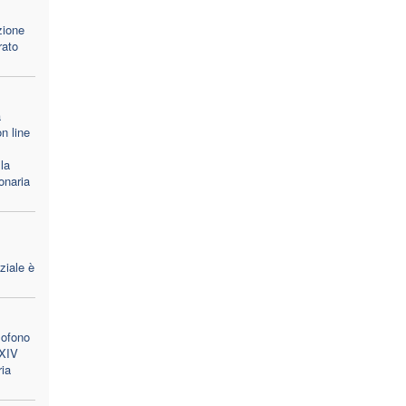
zione
rato
a
n line
la
onaria
ziale è
lofono
 XIV
ria