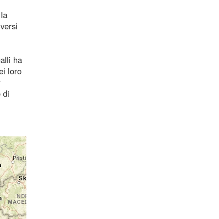
 la
versi
alli ha
ei loro
r
 di