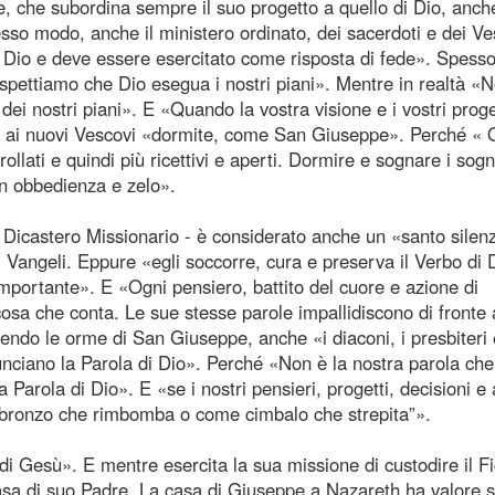
pe, che subordina sempre il suo progetto a quello di Dio, anch
so modo, anche il ministero ordinato, dei sacerdoti e dei Ve
a Dio e deve essere esercitato come risposta di fede». Spesso
 aspettiamo che Dio esegua i nostri piani». Mentre in realtà «
 dei nostri piani». E «Quando la vostra visione e i vostri proge
to ai nuovi Vescovi «dormite, come San Giuseppe». Perché «
llati e quindi più ricettivi e aperti. Dormire e sognare i sogn
con obbedienza e zelo».
l Dicastero Missionario - è considerato anche un «santo silen
 Vangeli. Eppure «egli soccorre, cura e preserva il Verbo di 
importante». E «Ogni pensiero, battito del cuore e azione di
osa che conta. Le sue stesse parole impallidiscono di fronte 
endo le orme di San Giuseppe, anche «i diaconi, i presbiteri 
nciano la Parola di Dio». Perché «Non è la nostra parola che
 Parola di Dio». E «se i nostri pensieri, progetti, decisioni e 
bronzo che rimbomba o come cimbalo che strepita”».
di Gesù». E mentre esercita la sua missione di custodire il Fig
sa di suo Padre. La casa di Giuseppe a Nazareth ha valore s