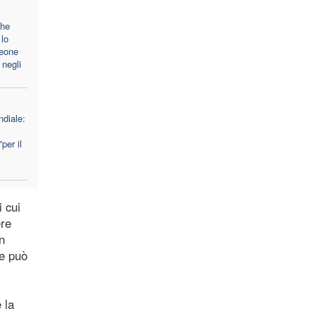
che
lo
Leone
 negli
diale:
per il
i cui
ere
n
me può
 la