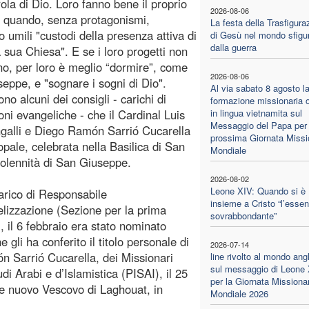
rola di Dio. Loro fanno bene il proprio
2026-08-06
 quando, senza protagonismi,
La festa della Trasfigura
o umili "custodi della presenza attiva di
di Gesù nel mondo sfigu
dalla guerra
a sua Chiesa". E se i loro progetti non
o, per loro è meglio “dormire”, come
2026-08-06
eppe, e "sognare i sogni di Dio".
Al via sabato 8 agosto l
no alcuni dei consigli - carichi di
formazione missionaria o
oni evangeliche - che il Cardinal Luis
in lingua vietnamita sul
Messaggio del Papa per 
galli e Diego Ramón Sarrió Cucarella
prossima Giornata Missi
opale, celebrata nella Basilica di San
Mondiale
solennità di San Giuseppe.
2026-08-02
Leone XIV: Quando si è
arico di Responsabile
insieme a Cristo “l’essen
elizzazione (Sezione per la prima
sovrabbondante”
, il 6 febbraio era stato nominato
gli ha conferito il titolo personale di
2026-07-14
n Sarrió Cucarella, dei Missionari
line rivolto al mondo ang
sul messaggio di Leone
tudi Arabi e d’Islamistica (PISAI), il 25
per la Giornata Missiona
ce nuovo Vescovo di Laghouat, in
Mondiale 2026