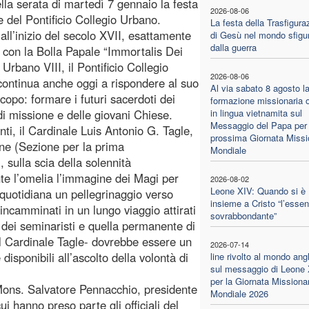
ella serata di martedì 7 gennaio la festa
2026-08-06
e del Pontificio Collegio Urbano.
La festa della Trasfigura
all’inizio del secolo XVII, esattamente
di Gesù nel mondo sfigu
dalla guerra
 con la Bolla Papale “Immortalis Dei
i Urbano VIII, il Pontificio Collegio
2026-08-06
ontinua anche oggi a rispondere al suo
Al via sabato 8 agosto l
scopo: formare i futuri sacerdoti dei
formazione missionaria o
 di missione e delle giovani Chiese.
in lingua vietnamita sul
Messaggio del Papa per 
ti, il Cardinale Luis Antonio G. Tagle,
prossima Giornata Missi
one (Sezione per la prima
Mondiale
 sulla scia della solennità
nte l’omelia l’immagine dei Magi per
2026-08-02
Leone XIV: Quando si è
ta quotidiana un pellegrinaggio verso
insieme a Cristo “l’essen
ncamminati in un lungo viaggio attirati
sovrabbondante”
e dei seminaristi e quella permanente di
il Cardinale Tagle- dovrebbe essere un
2026-07-14
disponibili all’ascolto della volontà di
line rivolto al mondo ang
sul messaggio di Leone
per la Giornata Missiona
Mons. Salvatore Pennacchio, presidente
Mondiale 2026
i hanno preso parte gli officiali del