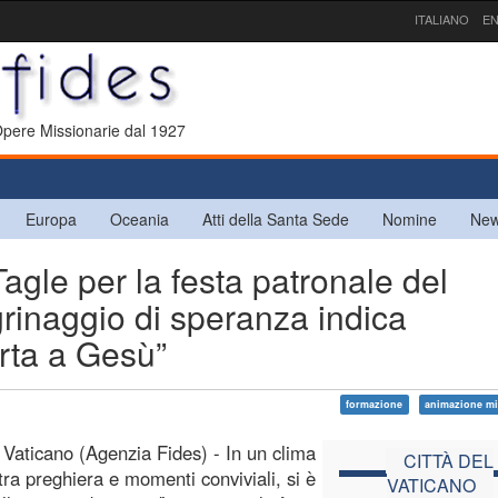
ITALIANO
EN
 Opere Missionarie dal 1927
Europa
Oceania
Atti della Santa Sede
Nomine
New
agle per la festa patronale del
grinaggio di speranza indica
porta a Gesù”
formazione
animazione mi
l Vaticano (Agenzia Fides) - In un clima
CITTÀ DEL
 tra preghiera e momenti conviviali, si è
VATICANO