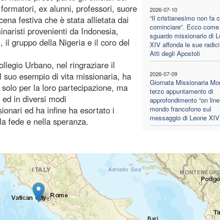
x formatori, ex alunni, professori, suore
2026-07-10
“Il cristianesimo non fa 
 cena festiva che è stata allietata dai
cominciare”. Ecco come 
inaristi provenienti da Indonesia,
sguardo missionario di 
l gruppo della Nigeria e il coro del
XIV affonda le sue radici
Atti degli Apostoli
legio Urbano, nel ringraziare il
2026-07-09
l suo esempio di vita missionaria, ha
Giornata Missionaria Mon
on solo per la loro partecipazione, ma
terzo appuntamento di
i ed in diversi modi
approfondimento “on line”
onari ed ha infine ha esortato i
mondo francofono sul
messaggio di Leone XIV
la fede e nella speranza.