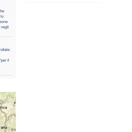
che
lo
Leone
 negli
diale:
per il