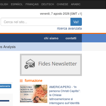
GLISH
ESPAÑOL
FRANÇAIS
DEUTSCH
CHINESE
ARABIC
venerdì, 7 agosto 2026 [GMT +1]
Vai!
ricerca avanzata
chi siamo
contatti
s Analysis
formazione
ssionaria
AMERICA/PERÙ - “In
persona Christi Capitis”:
le Chiese
latinoamericane si
interrogano sull’identità