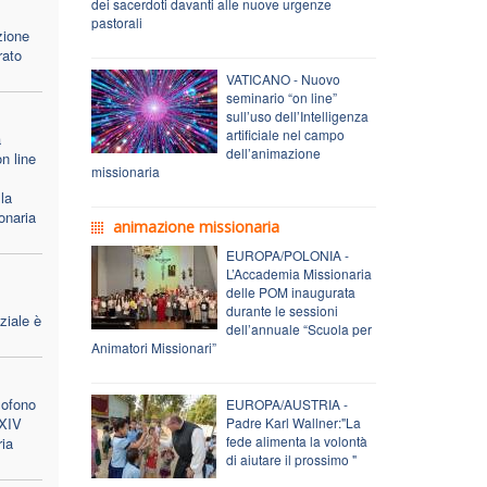
dei sacerdoti davanti alle nuove urgenze
pastorali
zione
rato
VATICANO - Nuovo
seminario “on line”
sull’uso dell’Intelligenza
artificiale nel campo
a
dell’animazione
n line
missionaria
la
onaria
animazione missionaria
EUROPA/POLONIA -
L’Accademia Missionaria
delle POM inaugurata
durante le sessioni
ziale è
dell’annuale “Scuola per
Animatori Missionari”
lofono
EUROPA/AUSTRIA -
 XIV
Padre Karl Wallner:"La
fede alimenta la volontà
ria
di aiutare il prossimo "