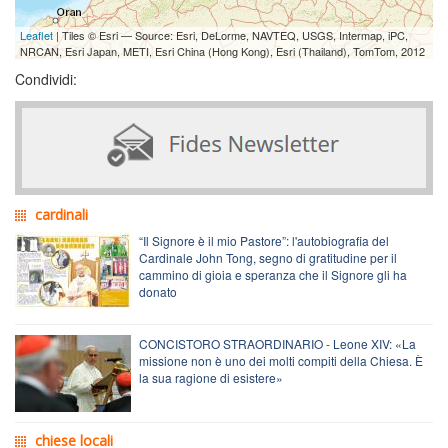
Leaflet
| Tiles © Esri — Source: Esri, DeLorme, NAVTEQ, USGS, Intermap, iPC,
NRCAN, Esri Japan, METI, Esri China (Hong Kong), Esri (Thailand), TomTom, 2012
Condividi:
cardinali
“Il Signore è il mio Pastore”: l'autobiografia del
Cardinale John Tong, segno di gratitudine per il
cammino di gioia e speranza che il Signore gli ha
donato
CONCISTORO STRAORDINARIO - Leone XIV: «La
missione non è uno dei molti compiti della Chiesa. È
la sua ragione di esistere»
chiese locali