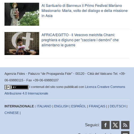
Al Santuario di Banneux il Primo Festival Mariano
Missionario: Maria, volto del dialogo e della missione
in Asia
AFRICA/EGITTO - Il Vescovo melchita Chami:
preghiera e digiuno per "cacciare i demòni" che
alimentano le guerre
Agenzia Fides - Palazzo “de Propaganda Fide” - 00120 - Città del Vaticano Tel. +39-
06-69880115 - Fax +39-06-69880107
I contenuti del sito sono pubblicati con
Licenza Creative Commons
Attribuzione 4.0 Internazionale
INTERNAZIONALE :
ITALIANO
|
ENGLISH
|
ESPAÑOL
|
FRANÇAIS
| |
DEUTSCH
|
CHINESE
|
Seguici: