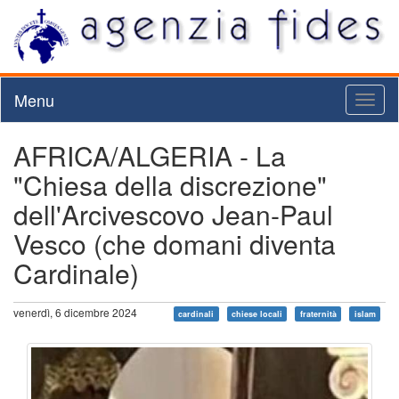
Menu
Toggl
naviga
AFRICA/ALGERIA - La
"Chiesa della discrezione"
dell'Arcivescovo Jean-Paul
Vesco (che domani diventa
Cardinale)
venerdì, 6 dicembre 2024
cardinali
chiese locali
fraternità
islam