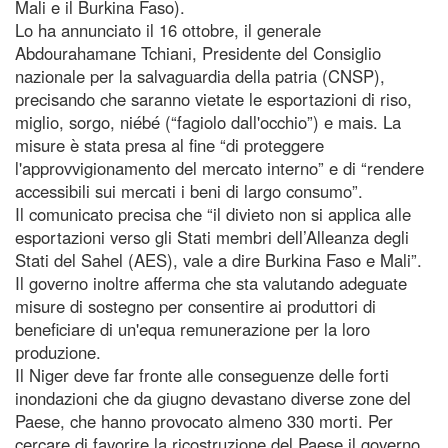
Mali e il Burkina Faso).
Lo ha annunciato il 16 ottobre, il generale
Abdourahamane Tchiani, Presidente del Consiglio
nazionale per la salvaguardia della patria (CNSP),
precisando che saranno vietate le esportazioni di riso,
miglio, sorgo, niébé (“fagiolo dall'occhio”) e mais. La
misure è stata presa al fine “di proteggere
l'approvvigionamento del mercato interno” e di “rendere
accessibili sui mercati i beni di largo consumo”.
Il comunicato precisa che “il divieto non si applica alle
esportazioni verso gli Stati membri dell’Alleanza degli
Stati del Sahel (AES), vale a dire Burkina Faso e Mali”.
Il governo inoltre afferma che sta valutando adeguate
misure di sostegno per consentire ai produttori di
beneficiare di un'equa remunerazione per la loro
produzione.
Il Niger deve far fronte alle conseguenze delle forti
inondazioni che da giugno devastano diverse zone del
Paese, che hanno provocato almeno 330 morti. Per
cercare di favorire la ricostruzione del Paese il governo