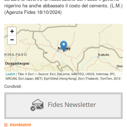
nigerino ha anche abbassato il costo del cemento. (L.M.)
(Agenzia Fides 18/10/2024)
+
−
Leaflet
| Tiles © Esri — Source: Esri, DeLorme, NAVTEQ, USGS, Intermap, iPC,
NRCAN, Esri Japan, METI, Esri China (Hong Kong), Esri (Thailand), TomTom, 2012
Condividi:
inondazioni