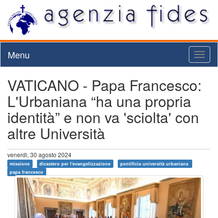
Menu
Toggl
naviga
VATICANO - Papa Francesco:
L'Urbaniana “ha una propria
identità” e non va 'sciolta' con
altre Università
venerdì, 30 agosto 2024
missione
dicastero per l'evangelizzazione
pontificia università urbaniana
papa francesco