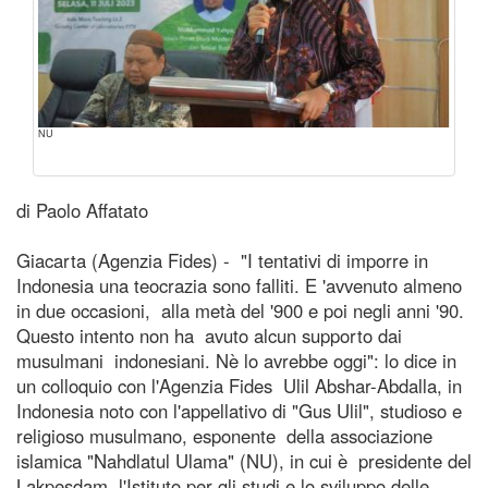
NU
di Paolo Affatato
Giacarta (Agenzia Fides) - "I tentativi di imporre in
Indonesia una teocrazia sono falliti. E 'avvenuto almeno
in due occasioni, alla metà del '900 e poi negli anni '90.
Questo intento non ha avuto alcun supporto dai
musulmani indonesiani. Nè lo avrebbe oggi": lo dice in
un colloquio con l'Agenzia Fides Ulil Abshar-Abdalla, in
Indonesia noto con l'appellativo di "Gus Ulil", studioso e
religioso musulmano, esponente della associazione
islamica "Nahdlatul Ulama" (NU), in cui è presidente del
Lakpesdam, l'Istituto per gli studi e lo sviluppo delle