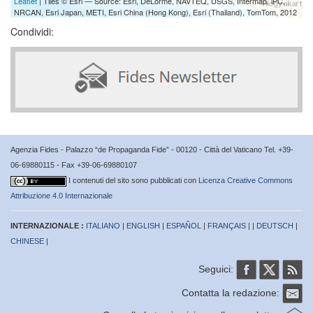
Leaflet
| Tiles © Esri — Source: Esri, DeLorme, NAVTEQ, USGS, Intermap, iPC,
NRCAN, Esri Japan, METI, Esri China (Hong Kong), Esri (Thailand), TomTom, 2012
Condividi:
Agenzia Fides - Palazzo “de Propaganda Fide” - 00120 - Città del Vaticano Tel. +39-
06-69880115 - Fax +39-06-69880107
I contenuti del sito sono pubblicati con
Licenza Creative Commons
Attribuzione 4.0 Internazionale
INTERNAZIONALE :
ITALIANO
|
ENGLISH
|
ESPAÑOL
|
FRANÇAIS
| |
DEUTSCH
|
CHINESE
|
Seguici:
Contatta la redazione: