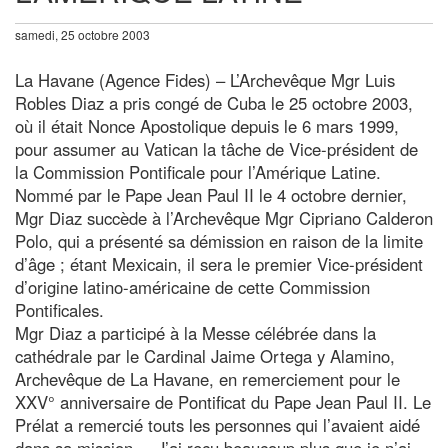
samedi, 25 octobre 2003
La Havane (Agence Fides) – L’Archevêque Mgr Luis
Robles Diaz a pris congé de Cuba le 25 octobre 2003,
où il était Nonce Apostolique depuis le 6 mars 1999,
pour assumer au Vatican la tâche de Vice-président de
la Commission Pontificale pour l’Amérique Latine.
Nommé par le Pape Jean Paul II le 4 octobre dernier,
Mgr Diaz succède à l’Archevêque Mgr Cipriano Calderon
Polo, qui a présenté sa démission en raison de la limite
d’âge ; étant Mexicain, il sera le premier Vice-président
d’origine latino-américaine de cette Commission
Pontificales.
Mgr Diaz a participé à la Messe célébrée dans la
cathédrale par le Cardinal Jaime Ortega y Alamino,
Archevêque de La Havane, en remerciement pour le
XXV° anniversaire de Pontificat du Pape Jean Paul II. Le
Prélat a remercié touts les personnes qui l’avaient aidé
dans sa mission. « J’ai reçu beaucoup plus que je n’ai