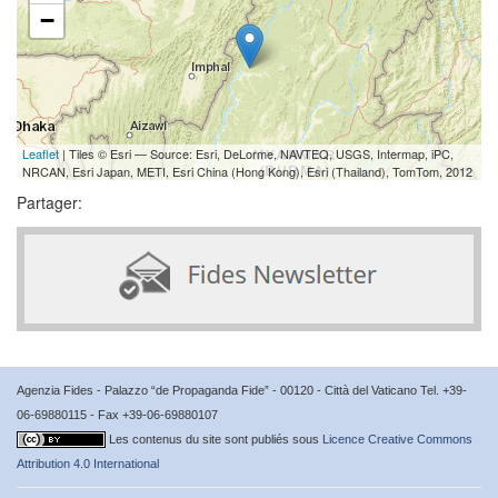
−
Leaflet
| Tiles © Esri — Source: Esri, DeLorme, NAVTEQ, USGS, Intermap, iPC,
NRCAN, Esri Japan, METI, Esri China (Hong Kong), Esri (Thailand), TomTom, 2012
Partager:
Agenzia Fides - Palazzo “de Propaganda Fide” - 00120 - Città del Vaticano Tel. +39-
06-69880115 - Fax +39-06-69880107
Les contenus du site sont publiés sous
Licence Creative Commons
Attribution 4.0 International