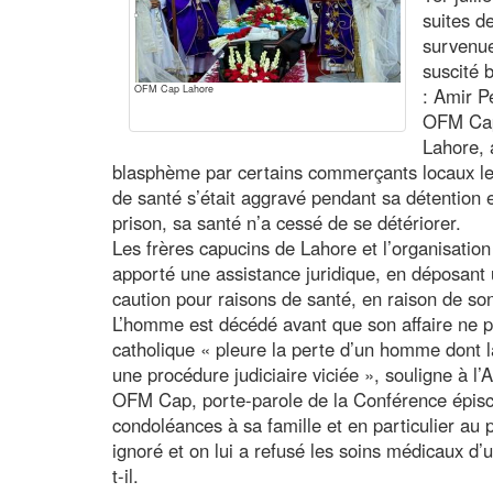
suites d
survenue
suscité 
OFM Cap Lahore
: Amir P
OFM Cap,
Lahore, 
blasphème par certains commerçants locaux le 1
de santé s’était aggravé pendant sa détention 
prison, sa santé n’a cessé de se détériorer.
Les frères capucins de Lahore et l’organisation 
apporté une assistance juridique, en déposant
caution pour raisons de santé, en raison de so
L’homme est décédé avant que son affaire ne 
catholique « pleure la perte d’un homme dont l
une procédure judiciaire viciée », souligne à l
OFM Cap, porte-parole de la Conférence épisc
condoléances à sa famille et en particulier au 
ignoré et on lui a refusé les soins médicaux d’u
t-il.