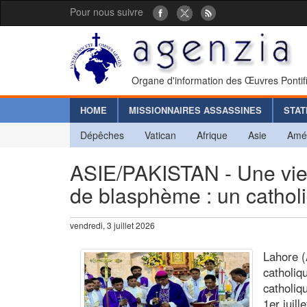
Pour nous suivre
Organe d'information des Œuvres Pontif
HOME
MISSIONNAIRES ASSASSINES
STAT
Dépêches
Vatican
Afrique
Asie
Amé
ASIE/PAKISTAN - Une vie
de blasphème : un cathol
vendredi, 3 juillet 2026
Lahore 
catholiq
catholiq
1er juill