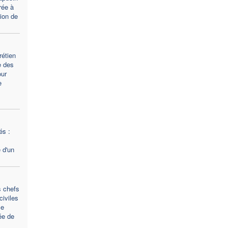
rée à
tion de
rétien
e des
our
e
és :
 d'un
s chefs
civiles
ce
ée de