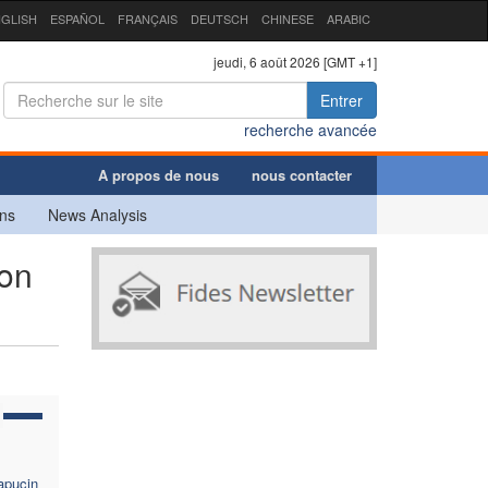
GLISH
ESPAÑOL
FRANÇAIS
DEUTSCH
CHINESE
ARABIC
jeudi, 6 août 2026 [GMT +1]
Entrer
recherche avancée
A propos de nous
nous contacter
ns
News Analysis
ion
capucin