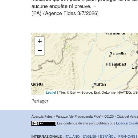
aucune enquête ni preuve. »
(PA) (Agence Fides 3/7/2026)
+
−
Leaflet
| Tiles © Esri — Source: Esri, DeLorme, NAVTEQ, USG
Partager:
Agenzia Fides - Palazzo “de Propaganda Fide” - 00120 - Città del Vat
Les contenus du site sont publiés sous
Licence Creati
INTERNAZIONALE :
ITALIANO
|
ENGLISH
|
ESPAÑOL
|
FRANÇAIS
|