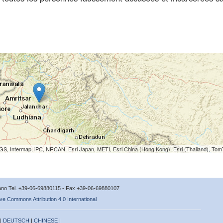
S, Intermap, iPC, NRCAN, Esri Japan, METI, Esri China (Hong Kong), Esri (Thailand), To
icano Tel. +39-06-69880115 - Fax +39-06-69880107
ve Commons Attribution 4.0 International
 |
DEUTSCH
|
CHINESE
|