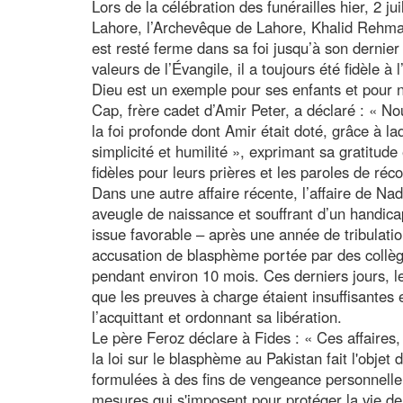
Lors de la célébration des funérailles hier, 2 ju
Lahore, l’Archevêque de Lahore, Khalid Rehma
est resté ferme dans sa foi jusqu’à son dernier s
valeurs de l’Évangile, il a toujours été fidèle à
Dieu est un exemple pour ses enfants et pour
Cap, frère cadet d’Amir Peter, a déclaré : « N
la foi profonde dont Amir était doté, grâce à laq
simplicité et humilité », exprimant sa gratitude 
fidèles pour leurs prières et les paroles de réc
Dans une autre affaire récente, l’affaire de N
aveugle de naissance et souffrant d’un handica
issue favorable – après une année de tribulatio
accusation de blasphème portée par des collèg
pendant environ 10 mois. Ces derniers jours, l
que les preuves à charge étaient insuffisantes e
l’acquittant et ordonnant sa libération.
Le père Feroz déclare à Fides : « Ces affaire
la loi sur le blasphème au Pakistan fait l'obje
formulées à des fins de vengeance personnell
mesures qui s'imposent pour protéger la vie d