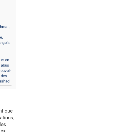
ehmat,
té,
ançois
ue en
s abus
mouvoir
n des
Arshad
nt que
ations,
les
ans