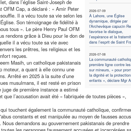
illet, dans l’église Saint-Joseph de
t OFM Cap, a déclaré : « Amir Peter
2026-07-09
ouffle. Il a vécu toute sa vie selon les
À Lahore, une Église
dynamique, dirigée par
 l’Église. Son témoignage de fidélité à
l’Archevêque capucin R
 nous tous ». Le père Henry Paul OFM
favorise le dialogue,
ous rendons grâce à Dieu pour le don de
l’espérance et la fraterni
uelle il a vécu toute sa vie avec
dans l’esprit de Saint Fr
envers les prêtres, les religieux et les
2026-07-08
onfort reçues.
La communauté catholiq
adeem Masih, un catholique pakistanais
première ligne contre le
p moteur, a quant à elle connu une
sur mineurs, « pour pro
la dignité et la protectio
ns. Arrêté en 2025 à la suite d’une
enfants », déclare Mgr 
ues musulmans, il est resté en prison
e juge de première instance a estimé
t que l’accusation avait été « fabriquée de toutes pièces »,
s, qui touchent également la communauté catholique, confirme
t d'abus constants et est manipulée au moyen de fausses accus
e. Nous demandons au gouvernement pakistanais de prendre 
e toutes les personnes faussement accusées et incarcérées s