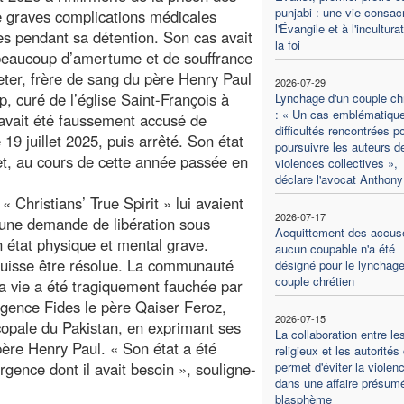
punjabi : une vie consac
e graves complications médicales
l'Évangile et à l'incultura
s pendant sa détention. Son cas avait
la foi
beaucoup d’amertume et de souffrance
eter, frère de sang du père Henry Paul
2026-07-29
 curé de l’église Saint-François à
Lynchage d'un couple ch
: « Un cas emblématiqu
avait été faussement accusé de
difficultés rencontrées p
9 juillet 2025, puis arrêté. Son état
poursuivre les auteurs d
et, au cours de cette année passée en
violences collectives »,
déclare l'avocat Anthony
« Christians’ True Spirit » lui avaient
2026-07-17
 une demande de libération sous
Acquittement des accus
n état physique et mental grave.
aucun coupable n'a été
puisse être résolue. La communauté
désigné pour le lynchage
couple chrétien
a vie a été tragiquement fauchée par
’Agence Fides le père Qaiser Feroz,
2026-07-15
opale du Pakistan, en exprimant ses
La collaboration entre le
père Henry Paul. « Son état a été
religieux et les autorités 
rgence dont il avait besoin », souligne-
permet d'éviter la violen
dans une affaire présum
blasphème