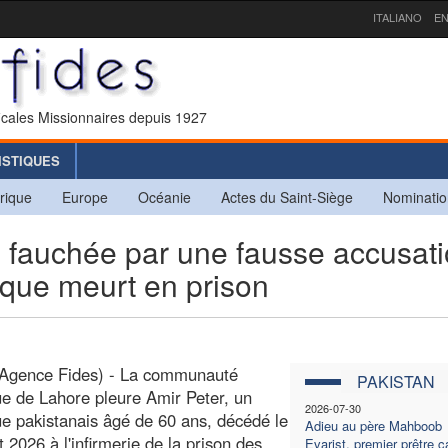
ITALIANO
EN
icales Missionnaires depuis 1927
ISTIQUES
rique
Europe
Océanie
Actes du Saint-Siège
Nominatio
 fauchée par une fausse accusat
ique meurt en prison
(Agence Fides) - La communauté
PAKISTAN
ue de Lahore pleure Amir Peter, un
2026-07-30
ue pakistanais âgé de 60 ans, décédé le
Adieu au père Mahboob
et 2026 à l'infirmerie de la prison des
Evarist, premier prêtre 