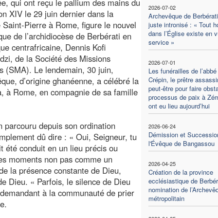
ée, qui ont reçu le pallium des mains du
2026-07-02
n XIV le 29 juin dernier dans la
Archevêque de Berbérati,
e Saint-Pierre à Rome, figure le nouvel
juste intronisé : « Tout 
dans l’Église existe en 
ue de l’archidiocèse de Berbérati en
service »
ue centrafricaine, Dennis Kofi
zi, de la Société des Missions
2026-07-01
es (SMA). Le lendemain, 30 juin,
Les funérailles de l’abbé
êque, d’origine ghanéenne, a célébré la
Crépin, le prêtre assassi
peut-être pour faire obst
, à Rome, en compagnie de sa famille
processus de paix à Zém
ont eu lieu aujourd’hui
n parcouru depuis son ordination
2026-06-24
Démission et Successio
implement dû dire : « Oui, Seigneur, tu
l'Évêque de Bangassou
 été conduit en un lieu précis ou
it ces moments non pas comme un
2026-04-25
de la présence constante de Dieu,
Création de la province
e Dieu. « Parfois, le silence de Dieu
ecclésiastique de Berbéra
nomination de l’Archevê
é, demandant à la communauté de prier
métropolitain
e.