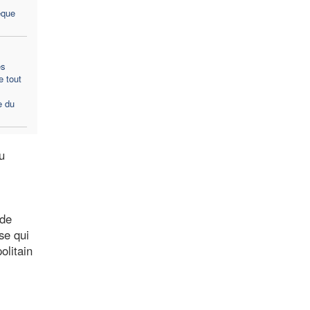
êque
es
 tout
e du
u
 de
se qui
olitain