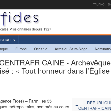
ITALIANO
EN
icales Missionnaires depuis 1927
ISTIQUES
rique
Europe
Océanie
Actes du Saint-Siège
Nominatio
ENTRAFRICAINE - Archevêque
nisé : « Tout honneur dans l’Église
»
gence Fides) – Parmi les 35
RÉPUBLIQU
ques métropolitains, nommés au cours
CENTRAFRICAI