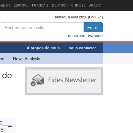
GLISH
ESPAÑOL
FRANÇAIS
DEUTSCH
CHINESE
ARABIC
samedi, 8 août 2026 [GMT +1]
Entrer
recherche avancée
A propos de nous
nous contacter
ns
News Analysis
 de
E
NE