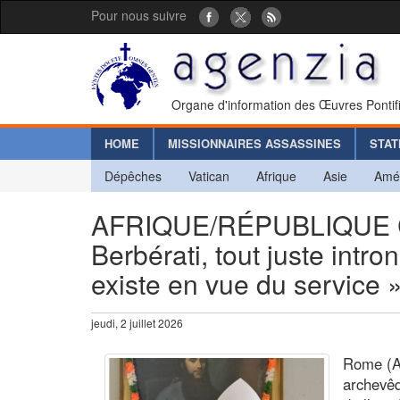
Pour nous suivre
Organe d'information des Œuvres Pontif
HOME
MISSIONNAIRES ASSASSINES
STAT
Dépêches
Vatican
Afrique
Asie
Amé
AFRIQUE/RÉPUBLIQUE C
Berbérati, tout juste intro
existe en vue du service 
jeudi, 2 juillet 2026
Rome (A
archevê