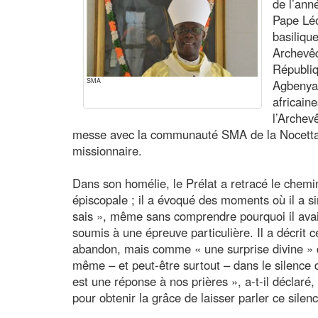
de l’ann
Pape Léo
basiliqu
Archevêq
Républiq
SMA
Agbenyad
africain
l’Archev
messe avec la communauté SMA de la Nocetta
missionnaire.
Dans son homélie, le Prélat a retracé le chemi
épiscopale ; il a évoqué des moments où il a s
sais », même sans comprendre pourquoi il avait
soumis à une épreuve particulière. Il a décr
abandon, mais comme « une surprise divine » 
même – et peut-être surtout – dans le silence d
est une réponse à nos prières », a-t-il déclar
pour obtenir la grâce de laisser parler ce silenc