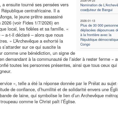
2026-04-25
 a ensuite tourné ses pensées vers
Nomination de L'Archev
coadjuteur de Bangui
 République centrafricaine. Il a
Monga, le jeune prêtre assassiné
2026-01-13
n 2026 (voir Fides 1/7/2026) en
Plus de 30 000 personn
e local, les fidèles et sa famille. «
déplacées dépourvues de
– a-t-il déclaré – alors que nous
à la frontière avec la
République démocratiqu
res. » L’Archevêque a exhorté la
Congo
’attarder sur ce qui suscite la
our comme une bénédiction, un signe de
u en demandant à la communauté de l’aider à rester ferme « a
confié toutes les personnes présentes, ainsi que tous ceux qui
gneur.
ervice », telle a été la réponse donnée par le Prélat au sujet
titude de confiance, d’humilité et de solidarité envers une Égli
e bande de laine, qui symbolise le lien d’un Archevêque métrop
 troupeau comme le Christ paît l’Église.