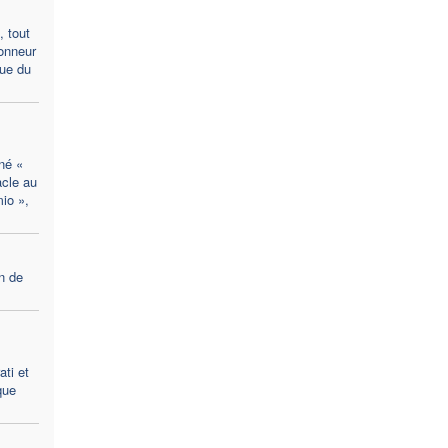
 tout
honneur
vue du
né «
acle au
io »,
n de
ti et
que