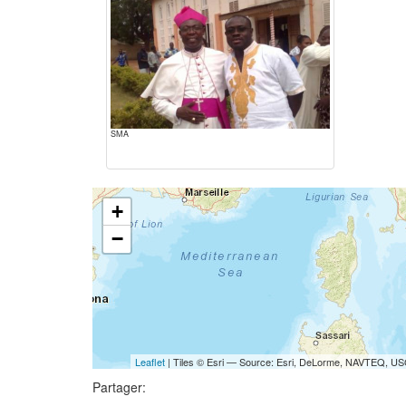
SMA
+
−
Leaflet
| Tiles © Esri — Source: Esri, DeLorme, NAVTEQ, USG
Partager: