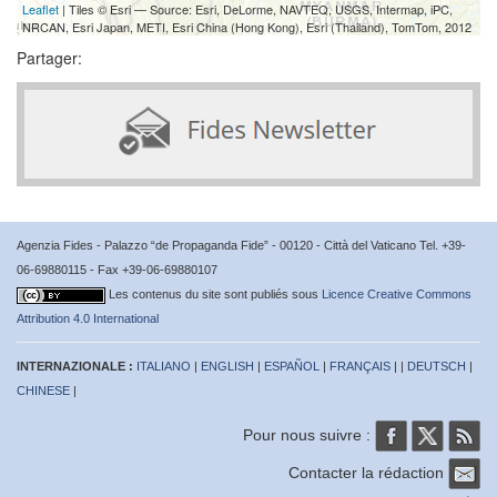
Leaflet
| Tiles © Esri — Source: Esri, DeLorme, NAVTEQ, USGS, Intermap, iPC,
NRCAN, Esri Japan, METI, Esri China (Hong Kong), Esri (Thailand), TomTom, 2012
Partager:
Agenzia Fides - Palazzo “de Propaganda Fide” - 00120 - Città del Vaticano Tel. +39-
06-69880115 - Fax +39-06-69880107
Les contenus du site sont publiés sous
Licence Creative Commons
Attribution 4.0 International
INTERNAZIONALE :
ITALIANO
|
ENGLISH
|
ESPAÑOL
|
FRANÇAIS
| |
DEUTSCH
|
CHINESE
|
Pour nous suivre :
Contacter la rédaction