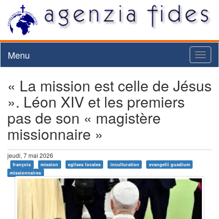
Menu
Toggl
naviga
« La mission est celle de Jésus
». Léon XIV et les premiers
pas de son « magistère
missionnaire »
jeudi, 7 mai 2026
françois
mission
eglises locales
inculturation
evangelii guadium
missionnaires