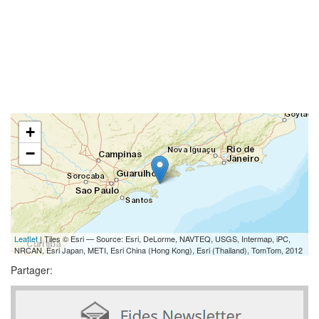
+
−
Leaflet
| Tiles © Esri — Source: Esri, DeLorme, NAVTEQ, USGS, Intermap, iPC,
NRCAN, Esri Japan, METI, Esri China (Hong Kong), Esri (Thailand), TomTom, 2012
Partager: