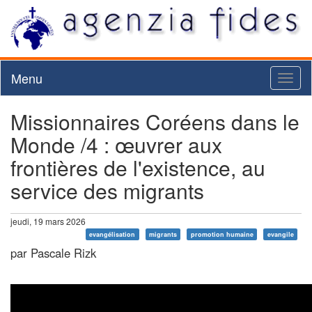
Menu
Toggl
naviga
Missionnaires Coréens dans le
Monde /4 : œuvrer aux
frontières de l'existence, au
service des migrants
jeudi, 19 mars 2026
evangélisation
migrants
promotion humaine
evangile
par Pascale Rizk