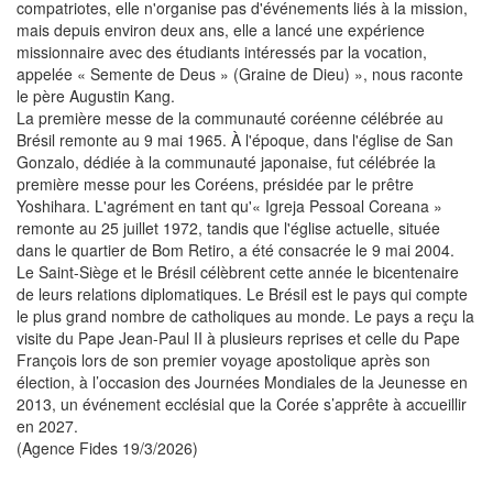
compatriotes, elle n'organise pas d'événements liés à la mission,
mais depuis environ deux ans, elle a lancé une expérience
missionnaire avec des étudiants intéressés par la vocation,
appelée « Semente de Deus » (Graine de Dieu) », nous raconte
le père Augustin Kang.
La première messe de la communauté coréenne célébrée au
Brésil remonte au 9 mai 1965. À l'époque, dans l'église de San
Gonzalo, dédiée à la communauté japonaise, fut célébrée la
première messe pour les Coréens, présidée par le prêtre
Yoshihara. L'agrément en tant qu'« Igreja Pessoal Coreana »
remonte au 25 juillet 1972, tandis que l'église actuelle, située
dans le quartier de Bom Retiro, a été consacrée le 9 mai 2004.
Le Saint-Siège et le Brésil célèbrent cette année le bicentenaire
de leurs relations diplomatiques. Le Brésil est le pays qui compte
le plus grand nombre de catholiques au monde. Le pays a reçu la
visite du Pape Jean-Paul II à plusieurs reprises et celle du Pape
François lors de son premier voyage apostolique après son
élection, à l’occasion des Journées Mondiales de la Jeunesse en
2013, un événement ecclésial que la Corée s’apprête à accueillir
en 2027.
(Agence Fides 19/3/2026)