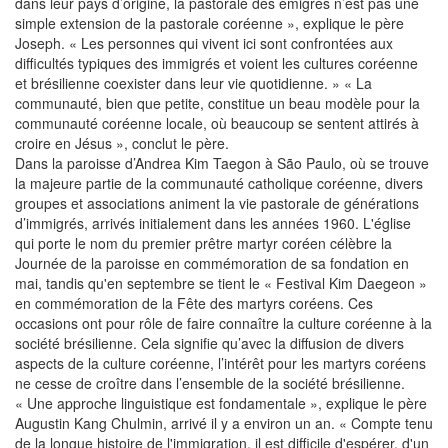
dans leur pays d’origine, la pastorale des émigrés n’est pas une
simple extension de la pastorale coréenne », explique le père
Joseph. « Les personnes qui vivent ici sont confrontées aux
difficultés typiques des immigrés et voient les cultures coréenne
et brésilienne coexister dans leur vie quotidienne. » « La
communauté, bien que petite, constitue un beau modèle pour la
communauté coréenne locale, où beaucoup se sentent attirés à
croire en Jésus », conclut le père.
Dans la paroisse d’Andrea Kim Taegon à São Paulo, où se trouve
la majeure partie de la communauté catholique coréenne, divers
groupes et associations animent la vie pastorale de générations
d’immigrés, arrivés initialement dans les années 1960. L'église
qui porte le nom du premier prêtre martyr coréen célèbre la
Journée de la paroisse en commémoration de sa fondation en
mai, tandis qu'en septembre se tient le « Festival Kim Daegeon »
en commémoration de la Fête des martyrs coréens. Ces
occasions ont pour rôle de faire connaître la culture coréenne à la
société brésilienne. Cela signifie qu’avec la diffusion de divers
aspects de la culture coréenne, l’intérêt pour les martyrs coréens
ne cesse de croître dans l’ensemble de la société brésilienne.
« Une approche linguistique est fondamentale », explique le père
Augustin Kang Chulmin, arrivé il y a environ un an. « Compte tenu
de la longue histoire de l'immigration, il est difficile d'espérer, d'un