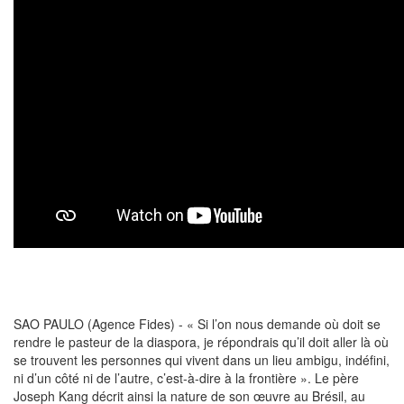
SAO PAULO (Agence Fides) - « Si l’on nous demande où doit se
rendre le pasteur de la diaspora, je répondrais qu’il doit aller là où
se trouvent les personnes qui vivent dans un lieu ambigu, indéfini,
ni d’un côté ni de l’autre, c’est-à-dire à la frontière ». Le père
Joseph Kang décrit ainsi la nature de son œuvre au Brésil, au