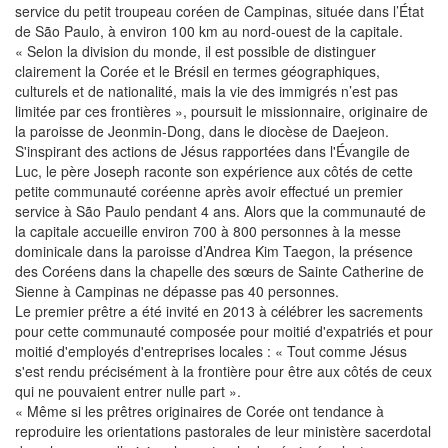
service du petit troupeau coréen de Campinas, située dans l’État
de São Paulo, à environ 100 km au nord-ouest de la capitale.
« Selon la division du monde, il est possible de distinguer
clairement la Corée et le Brésil en termes géographiques,
culturels et de nationalité, mais la vie des immigrés n’est pas
limitée par ces frontières », poursuit le missionnaire, originaire de
la paroisse de Jeonmin-Dong, dans le diocèse de Daejeon.
S'inspirant des actions de Jésus rapportées dans l'Évangile de
Luc, le père Joseph raconte son expérience aux côtés de cette
petite communauté coréenne après avoir effectué un premier
service à São Paulo pendant 4 ans. Alors que la communauté de
la capitale accueille environ 700 à 800 personnes à la messe
dominicale dans la paroisse d’Andrea Kim Taegon, la présence
des Coréens dans la chapelle des sœurs de Sainte Catherine de
Sienne à Campinas ne dépasse pas 40 personnes.
Le premier prêtre a été invité en 2013 à célébrer les sacrements
pour cette communauté composée pour moitié d'expatriés et pour
moitié d'employés d'entreprises locales : « Tout comme Jésus
s'est rendu précisément à la frontière pour être aux côtés de ceux
qui ne pouvaient entrer nulle part ».
« Même si les prêtres originaires de Corée ont tendance à
reproduire les orientations pastorales de leur ministère sacerdotal