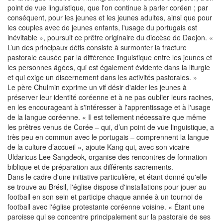
point de vue linguistique, que l'on continue à parler coréen ; par
conséquent, pour les jeunes et les jeunes adultes, ainsi que pour
les couples avec de jeunes enfants, l'usage du portugais est
inévitable », poursuit ce prêtre originaire du diocèse de Daejon. «
L’un des principaux défis consiste à surmonter la fracture
pastorale causée par la différence linguistique entre les jeunes et
les personnes âgées, qui est également évidente dans la liturgie
et qui exige un discernement dans les activités pastorales. »
Le père Chulmin exprime un vif désir d'aider les jeunes à
préserver leur identité coréenne et à ne pas oublier leurs racines,
en les encourageant à s'intéresser à l'apprentissage et à l'usage
de la langue coréenne. « Il est tellement nécessaire que même
les prêtres venus de Corée – qui, d’un point de vue linguistique, a
très peu en commun avec le portugais – comprennent la langue
de la culture d’accueil », ajoute Kang qui, avec son vicaire
Uldaricus Lee Sangdeok, organise des rencontres de formation
biblique et de préparation aux différents sacrements.
Dans le cadre d'une initiative particulière, et étant donné qu'elle
se trouve au Brésil, l'église dispose d'installations pour jouer au
football en son sein et participe chaque année à un tournoi de
football avec l'église protestante coréenne voisine. « Étant une
paroisse qui se concentre principalement sur la pastorale de ses