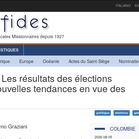
ITALIANO
EN
icales Missionnaires depuis 1927
ISTIQUES
rique
Europe
Océanie
Actes du Saint-Siège
Nominatio
 résultats des élections
 nouvelles tendances en vue des
politique
elections
géo
imo Graziani
COLOMBIE
2026-08-05