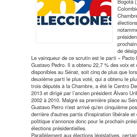
Bogotá (
Colombie
Chambre
élection
notammen
présiden
prochain
de désig
Le vainqueur de ce scrutin est le parti « Pacto 
Gustavo Pedro. Il a obtenu 22,7 % des voix et 
disponibles au Sénat, soit cinq de plus que lor
deuxième parti le plus voté, qui a obtenu le p
trois députés à la Chambre, a été le Centro De
2013 et dirigé par l’ancien président Álvaro Ur
2002 à 2010. Malgré sa première place au Sénat,
Gustavo Petro n'est arrivé qu'en cinquième pos
derrière d'autres partis d'inspiration libérale et 
politique s'annonce donc pour le prochain prési
élections présidentielles.
Parallèlement aux élections législatives, certa