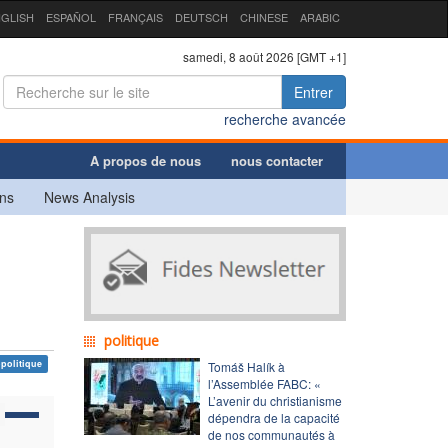
GLISH
ESPAÑOL
FRANÇAIS
DEUTSCH
CHINESE
ARABIC
samedi, 8 août 2026 [GMT +1]
Entrer
recherche avancée
A propos de nous
nous contacter
ns
News Analysis
politique
politique
Tomáš Halík à
l’Assemblée FABC: «
L’avenir du christianisme
dépendra de la capacité
de nos communautés à