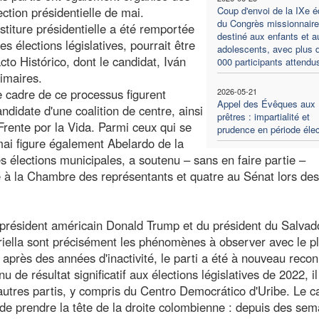
ection présidentielle de mai.
Coup d'envoi de la IXe éd
du Congrès missionnaire
stiture présidentielle a été remportée
destiné aux enfants et a
s élections législatives, pourrait être
adolescents, avec plus 
cto Histórico, dont le candidat, Iván
000 participants attendu
rimaires.
e cadre de ce processus figurent
2026-05-21
Appel des Évêques aux
didate d'une coalition de centre, ainsi
prêtres : impartialité et
rente por la Vida. Parmi ceux qui se
prudence en période élec
mai figure également Abelardo de la
es élections municipales, a soutenu – sans en faire partie –
e à la Chambre des représentants et quatre au Sénat lors des
du président américain Donald Trump et du président du Salvad
riella sont précisément les phénomènes à observer avec le p
: après des années d'inactivité, le parti a été à nouveau reco
u de résultat significatif aux élections législatives de 2022, il
'autres partis, y compris du Centro Democrático d'Uribe. Le c
 de prendre la tête de la droite colombienne : depuis des sem