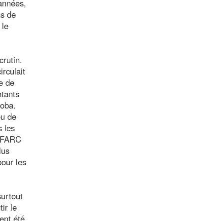
 années,
ns de
 le
crutin.
rculait
e de
ntants
doba.
eu de
s les
s FARC
lus
pour les
surtout
ir le
ent été