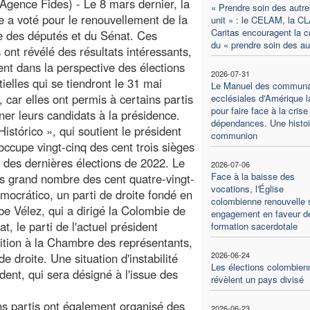
Agence Fides) - Le 8 mars dernier, la
« Prendre soin des autr
 a voté pour le renouvellement de la
unit » : le CELAM, la C
Caritas encouragent la c
 des députés et du Sénat. Ces
du « prendre soin des au
s ont révélé des résultats intéressants,
t dans la perspective des élections
2026-07-31
tielles qui se tiendront le 31 mai
Le Manuel des commun
, car elles ont permis à certains partis
ecclésiales d'Amérique l
pour faire face à la crise
ner leurs candidats à la présidence.
dépendances. Une histoi
Histórico », qui soutient le président
communion
occupe vingt-cinq des cent trois sièges
s des dernières élections de 2022. Le
2026-07-06
Face à la baisse des
lus grand nombre des cent quatre-vingt-
vocations, l'Église
mocrático, un parti de droite fondé en
colombienne renouvelle 
ibe Vélez, qui a dirigé la Colombie de
engagement en faveur de
 le parti de l'actuel président
formation sacerdotale
ition à la Chambre des représentants,
2026-06-24
de droite. Une situation d'instabilité
Les élections colombien
dent, qui sera désigné à l'issue des
révèlent un pays divisé
ins partis ont également organisé des
2026-06-23