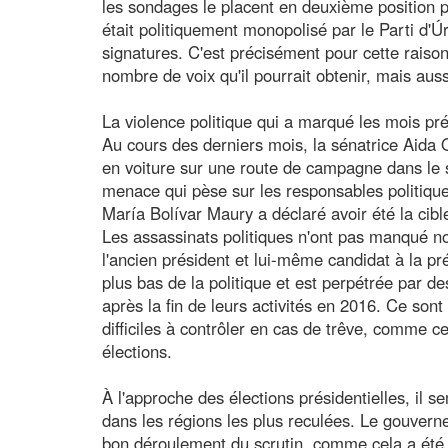
les sondages le placent en deuxième position p
était politiquement monopolisé par le Parti d'Ú
signatures. C'est précisément pour cette raison q
nombre de voix qu'il pourrait obtenir, mais aus
La violence politique qui a marqué les mois préc
Au cours des derniers mois, la sénatrice Aida Q
en voiture sur une route de campagne dans le 
menace qui pèse sur les responsables politiqu
María Bolívar Maury a déclaré avoir été la cibl
Les assassinats politiques n'ont pas manqué non
l'ancien président et lui-même candidat à la pr
plus bas de la politique et est perpétrée par d
après la fin de leurs activités en 2016. Ce sont
difficiles à contrôler en cas de trêve, comme 
élections.
À l'approche des élections présidentielles, il se
dans les régions les plus reculées. Le gouver
bon déroulement du scrutin, comme cela a été le