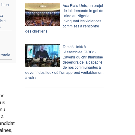
ition
Aux États-Unis, un projet
de loi demande le gel de
ux
l'aide au Nigeria,
de 1
invoquant les violences
s
commises à l'encontre
des chrétiens
Tomáš Halík à
l’Assemblée FABC: «
torale
L’avenir du christianisme
dépendra de la capacité
de nos communautés à
devenir des lieux où l’on apprend véritablement
à voir»
or
lus
nnu
 a
andidat
aines,