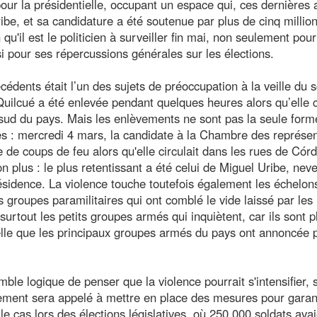
our la présidentielle, occupant un espace qui, ces dernières
ribe, et sa candidature a été soutenue par plus de cinq millio
u'il est le politicien à surveiller fin mai, non seulement pour
si pour ses répercussions générales sur les élections.
édents était l’un des sujets de préoccupation à la veille du s
uilcué a été enlevée pendant quelques heures alors qu’elle ci
sud du pays. Mais les enlèvements ne sont pas la seule form
es : mercredi 4 mars, la candidate à la Chambre des représe
e de coups de feu alors qu'elle circulait dans les rues de Cór
 plus : le plus retentissant a été celui de Miguel Uribe, nev
ésidence. La violence touche toutefois également les échelon
es groupes paramilitaires qui ont comblé le vide laissé par le
 surtout les petits groupes armés qui inquiètent, car ils sont p
celle que les principaux groupes armés du pays ont annoncée 
mble logique de penser que la violence pourrait s'intensifier, 
nement sera appelé à mettre en place des mesures pour garant
 cas lors des élections législatives, où 250 000 soldats avai