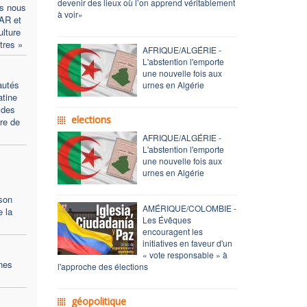
devenir des lieux où l’on apprend véritablement
es nous
à voir»
LAR et
ulture
tres »
AFRIQUE/ALGÉRIE -
L'abstention l'emporte
une nouvelle fois aux
autés
urnes en Algérie
atine
 des
elections
re de
AFRIQUE/ALGÉRIE -
L'abstention l'emporte
une nouvelle fois aux
urnes en Algérie
son
AMÉRIQUE/COLOMBIE -
 la
Les Évêques
encouragent les
initiatives en faveur d'un
« vote responsable » à
nes
l'approche des élections
géopolitique