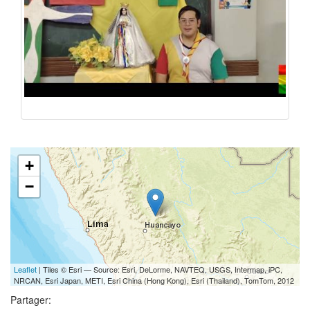
+
−
Leaflet
| Tiles © Esri — Source: Esri, DeLorme, NAVTEQ, USGS, Intermap, iPC,
NRCAN, Esri Japan, METI, Esri China (Hong Kong), Esri (Thailand), TomTom, 2012
Partager: