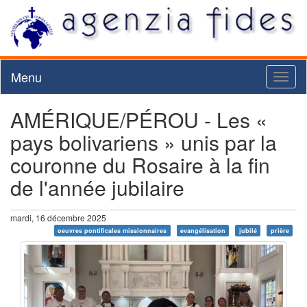
Menu
Toggl
naviga
AMÉRIQUE/PÉROU - Les «
pays bolivariens » unis par la
couronne du Rosaire à la fin
de l'année jubilaire
mardi, 16 décembre 2025
oeuvres pontificales missionnaires
evangélisation
jubilé
prière