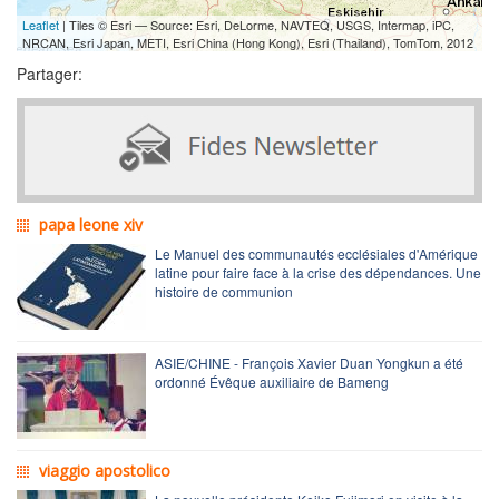
Leaflet
| Tiles © Esri — Source: Esri, DeLorme, NAVTEQ, USGS, Intermap, iPC,
NRCAN, Esri Japan, METI, Esri China (Hong Kong), Esri (Thailand), TomTom, 2012
Partager:
papa leone xiv
Le Manuel des communautés ecclésiales d'Amérique
latine pour faire face à la crise des dépendances. Une
histoire de communion
ASIE/CHINE - François Xavier Duan Yongkun a été
ordonné Évêque auxiliaire de Bameng
viaggio apostolico