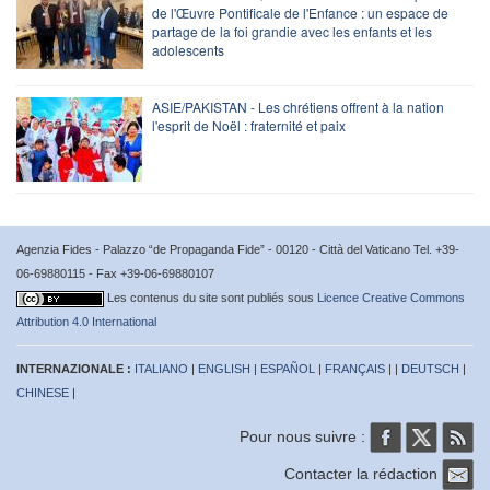
de l'Œuvre Pontificale de l'Enfance : un espace de
partage de la foi grandie avec les enfants et les
adolescents
ASIE/PAKISTAN - Les chrétiens offrent à la nation
l'esprit de Noël : fraternité et paix
Agenzia Fides - Palazzo “de Propaganda Fide” - 00120 - Città del Vaticano Tel. +39-
06-69880115 - Fax +39-06-69880107
Les contenus du site sont publiés sous
Licence Creative Commons
Attribution 4.0 International
INTERNAZIONALE :
ITALIANO
|
ENGLISH
|
ESPAÑOL
|
FRANÇAIS
| |
DEUTSCH
|
CHINESE
|
Pour nous suivre :
Contacter la rédaction