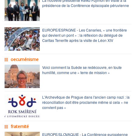
La nouvelle présidente Keiko Fujimori en visite à la
présidence de la Conférence épiscopale péruvienne
EUROPE/ESPAGNE - Les Canaries, « une frontière
qui devient un pont » : la réflexion du délégué de
Caritas Tenerife après la visite de Léon XIV
oecuménisme
Voici comment la Suède se redécouvre, en toute
humilité, comme une « terre de mission »
L'Archevêque de Prague dans l'ancien camp nazi : la
réconciliation doit être proclamée même si cela « ne
convient pas »
fraternité
EUROPE/SLOVAQUIE - La Conférence européenne