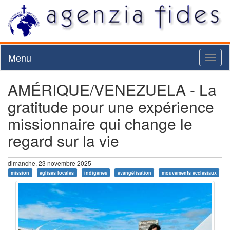
Menu
Toggl
naviga
AMÉRIQUE/VENEZUELA - La
gratitude pour une expérience
missionnaire qui change le
regard sur la vie
dimanche, 23 novembre 2025
mission
eglises locales
indigènes
evangélisation
mouvements ecclésiaux