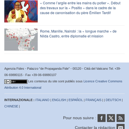
« Comme l’argile entre les mains du potier ». Début
des travaux sur la « Positio » dans le cadre de la
cause de canonisation du père Émilien Tardif
Rome, Manille, Nairobi : la « longue marche » de
Nilda Castro, entre diplomatie et mission
Agenzia Fides - Palazzo “de Propaganda Fide” - 00120 - Città del Vaticano Tel. +39-
06-69880115 - Fax +39-06-69880107
Les contenus du site sont publiés sous
Licence Creative Commons
Attribution 4.0 International
INTERNAZIONALE :
ITALIANO
|
ENGLISH
|
ESPAÑOL
|
FRANÇAIS
| |
DEUTSCH
|
CHINESE
|
Pour nous suivre :
Contacter la rédaction