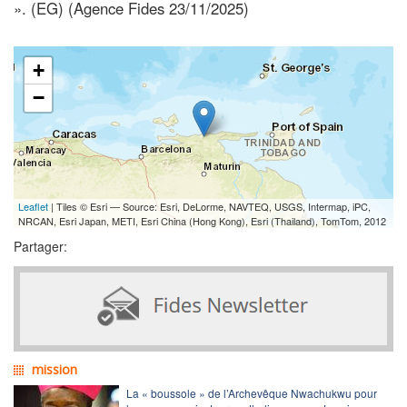
». (EG) (Agence Fides 23/11/2025)
+
−
Leaflet
| Tiles © Esri — Source: Esri, DeLorme, NAVTEQ, USGS, Intermap, iPC,
NRCAN, Esri Japan, METI, Esri China (Hong Kong), Esri (Thailand), TomTom, 2012
Partager:
mission
La « boussole » de l’Archevêque Nwachukwu pour