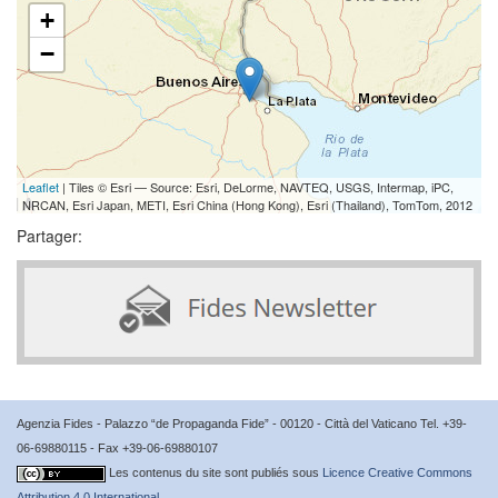
+
−
Leaflet
| Tiles © Esri — Source: Esri, DeLorme, NAVTEQ, USGS, Intermap, iPC,
NRCAN, Esri Japan, METI, Esri China (Hong Kong), Esri (Thailand), TomTom, 2012
Partager:
Agenzia Fides - Palazzo “de Propaganda Fide” - 00120 - Città del Vaticano Tel. +39-
06-69880115 - Fax +39-06-69880107
Les contenus du site sont publiés sous
Licence Creative Commons
Attribution 4.0 International