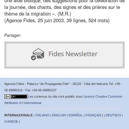
une aide biblique, des suggestions pour la célébration de
la journée, des chants, des signes et des prières sur le
thème de la migration ». (M.R.)
(Agence Fides, 25 juin 2003, 39 lignes, 524 mots)
Partager:
Agenzia Fides - Palazzo “de Propaganda Fide” - 00120 - Città del Vaticano Tel. +39-
06-69880115 - Fax +39-06-69880107
Les contenus du site sont publiés sous
Licence Creative Commons
Attribution 4.0 International
INTERNAZIONALE :
ITALIANO
|
ENGLISH
|
ESPAÑOL
|
FRANÇAIS
| |
DEUTSCH
|
CHINESE
|