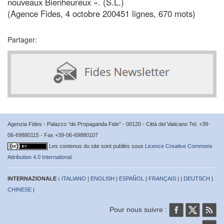
nouveaux Bienheureux ». (S.L.)
(Agence Fides, 4 octobre 200451 lignes, 670 mots)
Partager:
Agenzia Fides - Palazzo “de Propaganda Fide” - 00120 - Città del Vaticano Tel. +39-
06-69880115 - Fax +39-06-69880107
Les contenus du site sont publiés sous
Licence Creative Commons
Attribution 4.0 International
INTERNAZIONALE :
ITALIANO
|
ENGLISH
|
ESPAÑOL
|
FRANÇAIS
| |
DEUTSCH
|
CHINESE
|
Pour nous suivre :