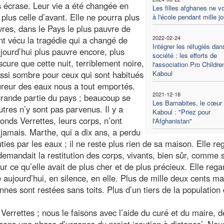
es écrase. Leur vie a été changée en
Les filles afghanes ne v
 plus celle d’avant. Elle ne pourra plus
à l'école pendant mille j
res, dans le Pays le plus pauvre de
2022-02-24
ont vécu la tragédie qui a changé de
Intégrer les réfugiés dan
ujourd’hui plus pauvre encore, plus
société : les efforts de
scure que cette nuit, terriblement noire,
l'association Pro Childre
ussi sombre pour ceux qui sont habitués
Kaboul
fureur des eaux nous a tout emportés.
2021-12-18
 grande partie du pays ; beaucoup se
Les Barnabites, le cœur
utres n’y sont pas parvenus. Il y a
Kaboul : "Priez pour
onds Verrettes, leurs corps, n’ont
l'Afghanistan"
 jamais. Marthe, qui a dix ans, a perdu
ies par les eaux ; il ne reste plus rien de sa maison. Elle re
demandait la restitution des corps, vivants, bien sûr, comme s
r ce qu’elle avait de plus cher et de plus précieux. Elle reg
aujourd’hui, en silence, en elle. Plus de mille deux cents m
nnes sont restées sans toits. Plus d’un tiers de la population
Verrettes ; nous le faisons avec l’aide du curé et du maire, d
isons une phase d’urgence du projet ‘soutien à distance’. Nou