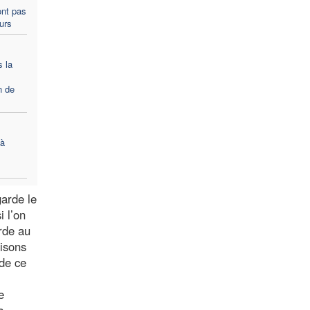
ont pas
ours
s la
n de
 à
garde le
i l’on
arde au
aisons
 de ce
e
s