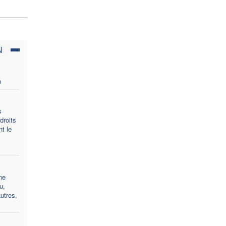
N
n
s
droits
t le
ne
u,
utres,