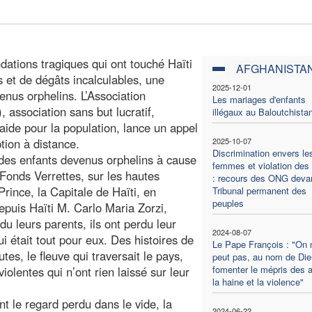
dations tragiques qui ont touché Haïti
AFGHANISTA
s et de dégâts incalculables, une
2025-12-01
enus orphelins. L’Association
Les mariages d'enfants
, association sans but lucratif,
illégaux au Baloutchista
aide pour la population, lance un appel
tion à distance.
2025-10-07
Discrimination envers le
s des enfants devenus orphelins à cause
femmes et violation des 
Fonds Verrettes, sur les hautes
: recours des ONG devan
rince, la Capitale de Haïti, en
Tribunal permanent des
peuples
epuis Haïti M. Carlo Maria Zorzi,
du leurs parents, ils ont perdu leur
2024-08-07
ui était tout pour eux. Des histoires de
Le Pape François : "On 
es, le fleuve qui traversait le pays,
peut pas, au nom de Die
fomenter le mépris des a
lentes qui n’ont rien laissé sur leur
la haine et la violence"
t le regard perdu dans le vide, la
2024-06-22