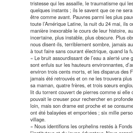
tristesse qui les assaille, le traumatisme qui l
quelques instants ; ils le savent que ce ne sera
être comme avant. Pauvres parmi les plus pauv
toute l’Amérique Latine, la nuit du 24 mai, ils 
manière inexorable le cours de leur histoire, a
incertaine, plus instable, plus obscure. Plus ob
nous disent-ils, terriblement sombre, jamais a
à tout faire sans courant électrique, quand la 
« Le bruit assourdissant de l’eau a alerté une
sont enfuis sur les hauteurs environnantes, d’a
environ trois cents morts, et les disparus des F
jamais été retrouvés et on ne les trouvera plus
sa maman, quatre frères, et trois sœurs englout
lit du torrent couvert de pierres comme si elle 
pouvait le creuser pour rechercher en profondeu
loin, mais son drame est proche et se consume 
ont été balayées et emportées ; six mille perso
village.
« Nous identifions les orphelins restés à Fonds 
l’instituteur et du jeune éducateur. Nous organ