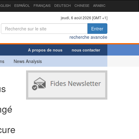
GLISH
ESPAÑOL
FRANÇAIS
DEUTSCH
CHINESE
ARABIC
jeudi, 6 août 2026 [GMT +1]
Entrer
recherche avancée
A propos de nous
nous contacter
ns
News Analysis
us
angé
cure