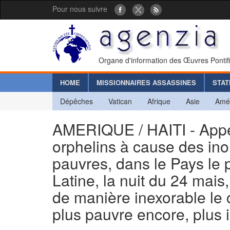
Pour nous suivre
Organe d'information des Œuvres Pontif
HOME
MISSIONNAIRES ASSASSINES
STAT
Dépêches
Vatican
Afrique
Asie
Amé
AMERIQUE / HAITI - Appel
orphelins à cause des ino
pauvres, dans le Pays le 
Latine, la nuit du 24 mais
de manière inexorable le c
plus pauvre encore, plus i