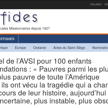
ITALIANO
EN
icales Missionnaires depuis 1927
ISTIQUES
rique
Europe
Océanie
Actes du Saint-Siège
Nominatio
 de l’AVSI pour 100 enfants
ndations : « Pauvres parmi les pl
plus pauvre de toute l’Amérique
, ils ont vécu la tragédie qui a ch
ours de leur histoire, aujourd’hui
ncertaine, plus instable, plus obs