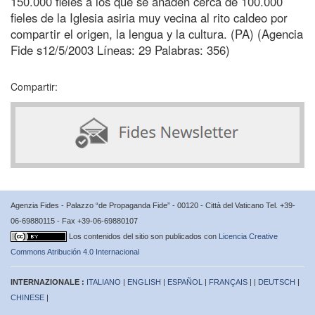
150.000 fieles a los que se añaden cerca de 100.000
fieles de la Iglesia asiria muy vecina al rito caldeo por
compartir el origen, la lengua y la cultura. (PA) (Agencia
Fide s12/5/2003 Líneas: 29 Palabras: 356)
Compartir:
Agenzia Fides - Palazzo “de Propaganda Fide” - 00120 - Città del Vaticano Tel. +39-
06-69880115 - Fax +39-06-69880107
Los contenidos del sitio son publicados con
Licencia Creative
Commons Atribución 4.0 Internacional
INTERNAZIONALE :
ITALIANO
|
ENGLISH
|
ESPAÑOL
|
FRANÇAIS
| |
DEUTSCH
|
CHINESE
|