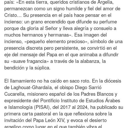
país: «En esta tierra, queridos cristianos de Argelia,
permanezcan como un signo humilde y fiel del amor de
Cristo… Su presencia en el país hace pensar en el
incienso: un grano encendido que difunde su perfume
porque da gloria al Señor y lleva alegría y consuelo a
muchos hermanos y hermanas». Esa imagen del
incienso, «pequeño elemento precioso», símbolo de una
presencia discreta pero persistente, se convirtió en el
eje del mensaje del Papa en el que animaba a difundir
su «suave fragancia» a través de la alabanza, la
bendición y la súplica.
El llamamiento no ha caído en saco roto. En la diócesis
de Laghouat-Ghardaïa, el obispo Diego Sarrió
Cucarella, misionero español de los Padres Blancos y
expresidente del Pontificio Instituto de Estudios Árabes
e Islamología (PISAI), del 2017 al 2024, ha publicado su
primera carta pastoral en la que reflexiona sobre la
invitación del Papa León XIV, y evoca el desierto
argelino como lugar en el que también vibra el