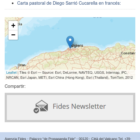
Carta pastoral de Diego Sarrió Cucarella en francés:
+
−
Leaflet
| Tiles © Esri — Source: Esri, DeLorme, NAVTEQ, USGS, Intermap, iPC,
NRCAN, Esri Japan, METI, Esri China (Hong Kong), Esri (Thailand), TomTom, 2012
Compartir:
Agenzia Fides - Palazzo “de Propaganda Fide” - 00120 - Città del Vaticano Tel. +39-