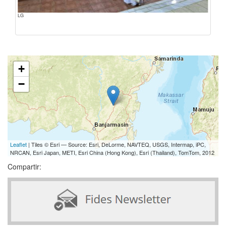
LG
+
−
Leaflet
| Tiles © Esri — Source: Esri, DeLorme, NAVTEQ, USGS, Intermap, iPC,
NRCAN, Esri Japan, METI, Esri China (Hong Kong), Esri (Thailand), TomTom, 2012
Compartir: