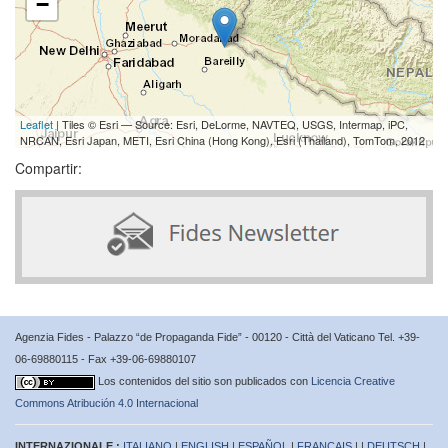
−
Leaflet
| Tiles © Esri — Source: Esri, DeLorme, NAVTEQ, USGS, Intermap, iPC,
NRCAN, Esri Japan, METI, Esri China (Hong Kong), Esri (Thailand), TomTom, 2012
Compartir:
Agenzia Fides - Palazzo “de Propaganda Fide” - 00120 - Città del Vaticano Tel. +39-
06-69880115 - Fax +39-06-69880107
Los contenidos del sitio son publicados con
Licencia Creative
Commons Atribución 4.0 Internacional
INTERNAZIONALE :
ITALIANO
|
ENGLISH
|
ESPAÑOL
|
FRANÇAIS
| |
DEUTSCH
|