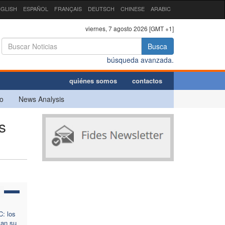
GLISH
ESPAÑOL
FRANÇAIS
DEUTSCH
CHINESE
ARABIC
viernes, 7 agosto 2026 [GMT +1]
Busca
búsqueda avanzada.
quiénes somos
contactos
o
News Analysis
s
: los
van su