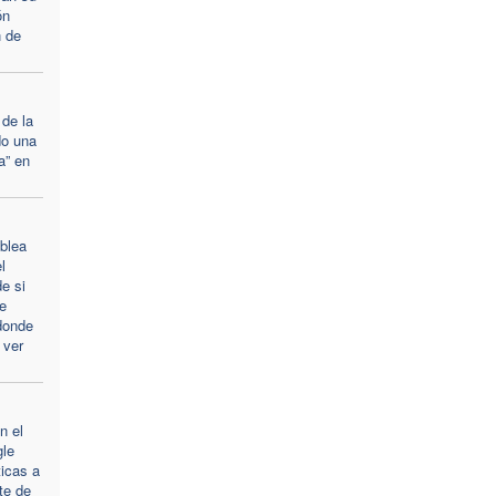
ón
n de
de la
do una
a” en
blea
l
e si
e
donde
 ver
n el
gle
ticas a
te de