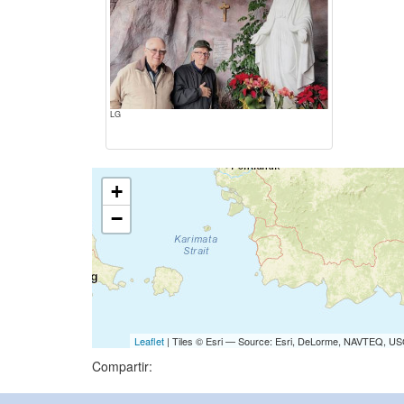
LG
+
−
Leaflet
| Tiles © Esri — Source: Esri, DeLorme, NAVTEQ, USG
Compartir: