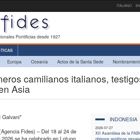
ITALIANO
EN
ionales Pontificias desde 1927
STICAS
Europa
Oceanía
Actos de la Santa Sede
Nombramient
ros camilianos italianos, testigo
en Asia
i Galvani*
INDONESIA
2026-07-27
Agencia Fides) – Del 18 al 24 de
XII Asamblea de la FABC
 2026 se ha celebrado en Lotung
obispos asiáticos renue