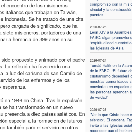
compromiso con la misi
 el encuentro de los misioneros
sinodal y la construcció
os italianos que trabajan en Taiwán,
puentes
s e Indonesia. Se ha tratado de una cita
, pero cargada de significado, que ha
2026-07-25
a siete misioneros, portadores de una
León XIV a la Asamblea 
FABC: sigan promovien
inaria herencia de 399 años en su
“espiritualidad eucarístic
las Iglesias de Asia
 sido propuesto y animado por el padre
2026-07-24
Tomáš Halík en la Asam
s. La reflexión ha favorecido una
de la FABC: “El futuro de
 a la luz del carisma de san Camilo de
cristianismo dependerá d
servicio de los enfermos y de los
nuestras comunidades s
y esperanza.
convierten en espacios 
las personas aprendan a
de verdad”
ó en 1946 en China. Tras la expulsión
ra se ha transformado en un nuevo
2026-07-23
u presencia a diez países asiáticos. En
“Ver lo que Cristo hace e
ión especial a la formación de futuros
silencio”. El cardenal Ta
invita a las Iglesias asiá
ino también para el servicio en otros
reconocer que el horizon