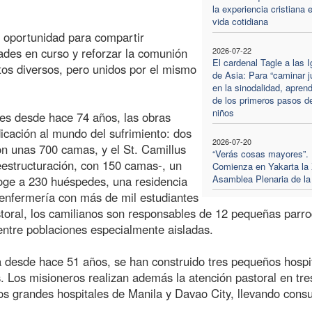
la experiencia cristiana e
vida cotidiana
a oportunidad para compartir
ades en curso y reforzar la comunión
2026-07-22
El cardenal Tagle a las I
os diversos, pero unidos por el mismo
de Asia: Para “caminar j
en la sinodalidad, apre
de los primeros pasos de
niños
es desde hace 74 años, las obras
icación al mundo del sufrimiento: dos
2026-07-20
con unas 700 camas, y el St. Camillus
“Verás cosas mayores”.
estructuración, con 150 camas-, un
Comienza en Yakarta la 
Asamblea Plenaria de l
oge a 230 huéspedes, una residencia
 enfermería con más de mil estudiantes
storal, los camilianos son responsables de 12 pequeñas parro
entre poblaciones especialmente aisladas.
a desde hace 51 años, se han construido tres pequeños hospi
s. Los misioneros realizan además la atención pastoral en tre
nos grandes hospitales de Manila y Davao City, llevando cons