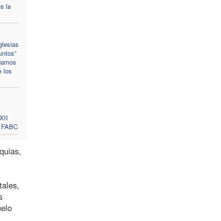
s la
glesias
untos”
ndamos
 los
XII
a FABC
quias,
tales,
s
uelo