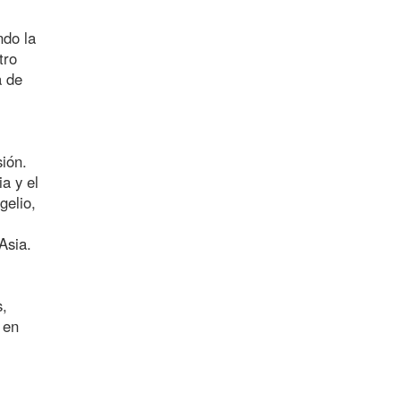
ndo la
tro
a de
ión.
a y el
gelio,
Asia.
s,
 en