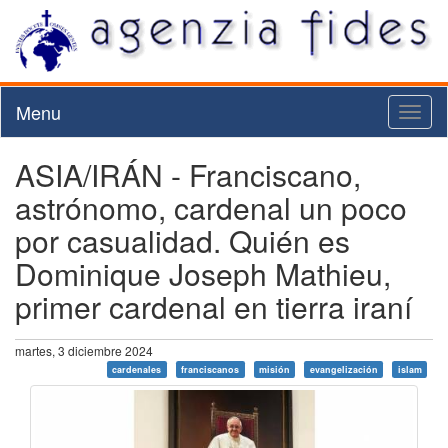
Menu
Toggl
naviga
ASIA/IRÁN - Franciscano,
astrónomo, cardenal un poco
por casualidad. Quién es
Dominique Joseph Mathieu,
primer cardenal en tierra iraní
martes, 3 diciembre 2024
cardenales
franciscanos
misión
evangelización
islam