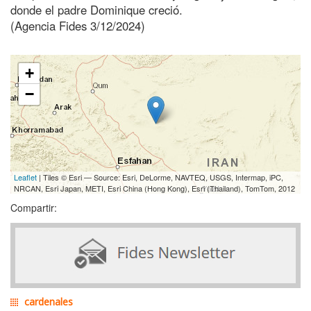
donde el padre Dominique creció.
(Agencia Fides 3/12/2024)
+
−
Leaflet
| Tiles © Esri — Source: Esri, DeLorme, NAVTEQ, USGS, Intermap, iPC,
NRCAN, Esri Japan, METI, Esri China (Hong Kong), Esri (Thailand), TomTom, 2012
Compartir:
cardenales