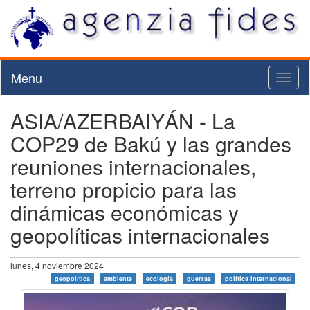
Menu
Toggl
naviga
ASIA/AZERBAIYÁN - La
COP29 de Bakú y las grandes
reuniones internacionales,
terreno propicio para las
dinámicas económicas y
geopolíticas internacionales
lunes, 4 noviembre 2024
geopolítica
ambiente
ecología
guerras
política internacional