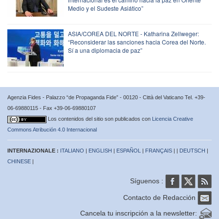
Medio y el Sudeste Asiático”
ASIA/COREA DEL NORTE - Katharina Zellweger:
“Reconsiderar las sanciones hacia Corea del Norte.
Sí a una diplomacia de paz”
Agenzia Fides - Palazzo “de Propaganda Fide” - 00120 - Città del Vaticano Tel. +39-
06-69880115 - Fax +39-06-69880107
Los contenidos del sitio son publicados con
Licencia Creative
Commons Atribución 4.0 Internacional
INTERNAZIONALE :
ITALIANO
|
ENGLISH
|
ESPAÑOL
|
FRANÇAIS
| |
DEUTSCH
|
CHINESE
|
Síguenos :
Contacto de Redacción
Cancela tu inscripción a la newsletter: