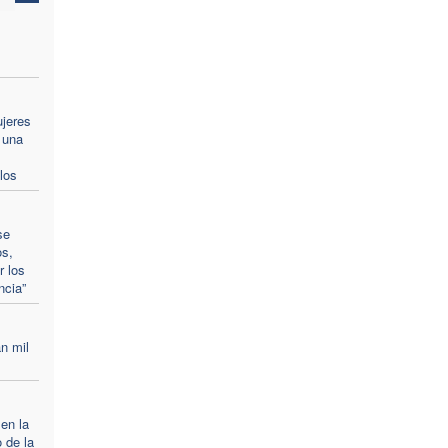
ujeres
 una
los
se
os,
r los
ncia”
n mil
 en la
 de la