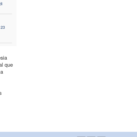
di
 23
esia
al que
la
s