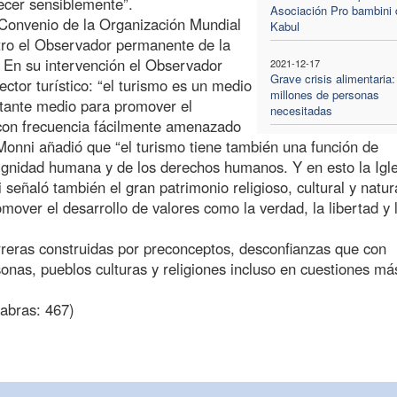
recer sensiblemente”.
Asociación Pro bambini 
V Convenio de la Organización Mundial
Kabul
tro el Observador permanente de la
 En su intervención el Observador
2021-12-17
Grave crisis alimentaria:
ctor turístico: “el turismo es un medio
millones de personas
rtante medio para promover el
necesitadas
 con frecuencia fácilmente amenazado
Monni añadió que “el turismo tiene también una función de
dignidad humana y de los derechos humanos. Y en esto la Igl
eñaló también el gran patrimonio religioso, cultural y natur
ver el desarrollo de valores como la verdad, la libertad y 
reras construidas por preconceptos, desconfianzas que con
sonas, pueblos culturas y religiones incluso en cuestiones má
abras: 467)