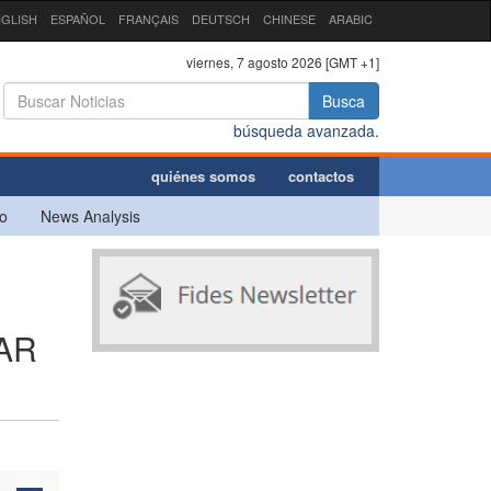
GLISH
ESPAÑOL
FRANÇAIS
DEUTSCH
CHINESE
ARABIC
viernes, 7 agosto 2026 [GMT +1]
Busca
búsqueda avanzada.
quiénes somos
contactos
o
News Analysis
AR