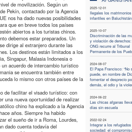
nivel de movilización. Según un
2025-12-01
 de Pekín, contactado por la Agencia
Ilegales los matrimonios
a UE nos ha dado nuevas posibilidades
infantiles en Baluchistán
ara que en breve todos los países
tén abiertos a los turistas chinos.
2025-10-07
Discriminación de las m
tanto debemos estar preparados. Un
y violación de derechos:
 dirige al extranjero durante las
ONG recurre al Tribunal
es. Los destinos están limitados a los
Permanente de los Pueb
dia, Singapur, Malasia Indonesia o
2024-08-07
 un acuerdo de intercambio turístico
El Papa Francisco: “No 
emania se encuentra también entre
puede, en nombre de Di
uceda lo mismo con otros países de la
fomentar el desprecio po
demás, el odio y la viole
 de facilitar el visado turístico: con
2024-06-22
ner una nueva oportunidad de realizar
Las chicas afganas lleva
atólico chino ha explicado a la Agencia
días sin escuela
 hace años. Siempre ha habido
zar el sueño de ir a Roma, Lourdes,
2022-02-24
Integrar a los refugiados
an dado cuenta todavía del
sociedad: el compromiso