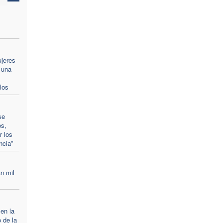
ujeres
 una
los
se
os,
r los
ncia”
n mil
 en la
 de la