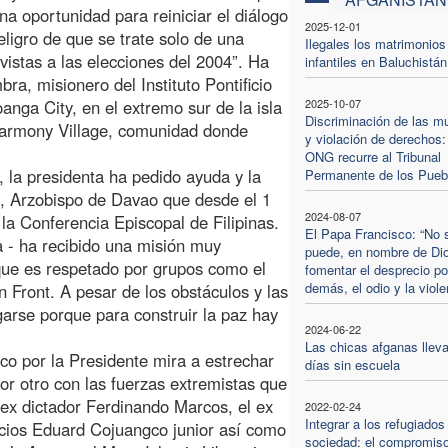
na oportunidad para reiniciar el diálogo
2025-12-01
eligro de que se trate solo de una
Ilegales los matrimonios
vistas a las elecciones del 2004”. Ha
infantiles en Baluchistán
ra, misionero del Instituto Pontificio
nga City, en el extremo sur de la isla
2025-10-07
Discriminación de las m
Harmony Village, comunidad donde
y violación de derechos:
ONG recurre al Tribunal
a, la presidenta ha pedido ayuda y la
Permanente de los Pueb
, Arzobispo de Davao que desde el 1
2024-08-07
la Conferencia Episcopal de Filipinas.
El Papa Francisco: “No 
a - ha recibido una misión muy
puede, en nombre de Di
que es respetado por grupos como el
fomentar el desprecio po
demás, el odio y la viole
 Front. A pesar de los obstáculos y las
garse porque para construir la paz hay
2024-06-22
Las chicas afganas lleva
ico por la Presidente mira a estrechar
días sin escuela
por otro con las fuerzas extremistas que
l ex dictador Ferdinando Marcos, el ex
2022-02-24
Integrar a los refugiados
cios Eduard Cojuangco junior así como
sociedad: el compromiso