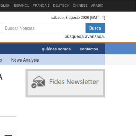
GLISH
ESPAÑOL
FRANÇAIS
DEUTSCH
CHINESE
ARABIC
sábado, 8 agosto 2026 [GMT +1]
Busca
búsqueda avanzada.
quiénes somos
contactos
o
News Analysis
A