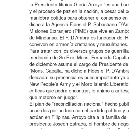
la Presidenta filipina Gloria Arroyo “es una bue
y el proceso de paz en la nación, a pesar del p
maniobra política para obtener el consenso en 
dicho a la Agencia Fides el P. Sebastiano D’Amb
Misiones Extranjero (PIME) que vive en Zamboa
de Mindanao. El P. D’Ambra es fundador del 
conviven en armonía cristianos y musulmanes.
Para tratar con los diversos grupos de guerrill
mediación de Su Exc. Mons. Fernando Capalla
de diciembre asume el cargo de Presidente de 
“Mons. Capalla, ha dicho a Fides el P. D’Ambr
delicada: su presencia es pues importante ya 
New People’s Army y el Moro Islamic Liberation
críticas que podrá encontrar, lo animo a arries
que meterse en juego”.
El plan de “reconciliación nacional” hecho publ
acuerdos por un lado con el partido político y 
actúan en Filipinas. Arroyo cita a la familia de
presidente Joseph Estrada, el hombre de nego